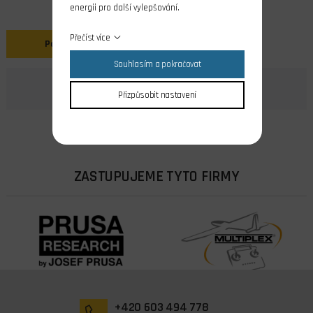
energii pro další vylepšování.
Přečíst více
Popis
Souhlasím a pokračovat
Přizpůsobit nastavení
ZASTUPUJEME TYTO FIRMY
+420 603 494 778