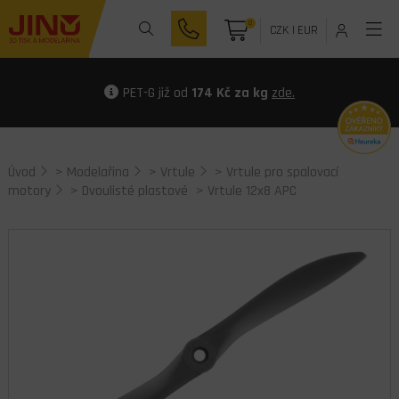
0
CZK
|
EUR
PET-G již od
174 Kč za kg
zde.
Úvod
>
Modelařina
>
Vrtule
>
Vrtule pro spalovací
motory
>
Dvoulisté plastové
> Vrtule 12x8 APC