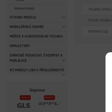
Třílisté
Vrtulové kužely
Tloušťka středu
STAVBA MODELU
Průměr hřídele 
MODELÁŘSKÁ CHEMIE
Hmotnost [g]
MĚŘÍCÍ A AUDIOVIZUÁLNÍ TECHIKA
SIMULÁTORY
DÁRKOVÉ POUKÁZKY, ČASOPISY A
PUBLIKACE
RC MODELY LODÍ A PŘISLUŠENSTVÍ
Doprava
Od 59 Kč
Od 69 Kč