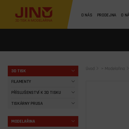
O NÁS
PRODEJNA
O N
Úvod
>
Modelařina
3D TISK
FILAMENTY
PŘÍSLUŠENSTVÍ K 3D TISKU
TISKÁRNY PRUSA
MODELAŘINA