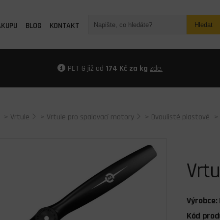
ÁKUPU
BLOG
KONTAKT
Hledat
PET-G již od
174 Kč za kg
zde.
>
Vrtule
>
Vrtule pro spalovací motory
>
Dvoulisté plastové
>
Vrtu
Výrobce:
Kód prod