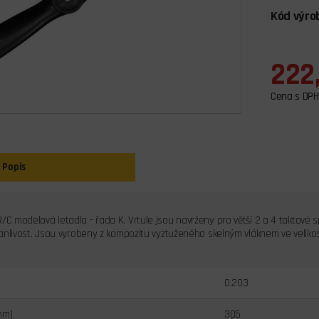
Kód výro
222
Cena s DPH
Popis
/C modelová letadla - řada K. Vrtule jsou navrženy pro větší 2 a 4 taktové 
rvanlivost. Jsou vyrobeny z kompozitu vyztuženého skelným vláknem ve velikos
0.203
mm]
305