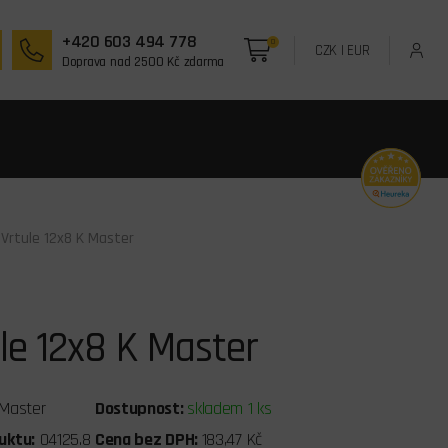
+420 603 494 778
0
CZK
|
EUR
Doprava nad 2500 Kč zdarma
 Vrtule 12x8 K Master
le 12x8 K Master
Master
Dostupnost:
skladem 1 ks
uktu:
04125.8
Cena bez DPH:
183,47 Kč