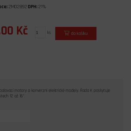
bce:
2MO2892
DPH:
21%
,00 Kč
ks
do košíku
spalovací motory a konverzní elektrické modely. Řada K poskytuje
tech 12 až 16".