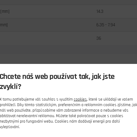
 [mm]
14.3
[mm]
6.35 - 7.94
36
Chcete náš web používat tak, jak jste
zvyklí?
K tomu potřebujeme váš souhlas s využitím
cookies
, které se ukládají ve vašem
prohlížeči. Díky těmto statistickým, preferenčním a reklamním cookies zjistíme, ja
náš web používáte, přizpůsobíme vám zobrazené informace a nebudeme vás
obtěžovat nerelevantní reklamou. Můžete také pokračovat pouze s cookies
nezbytnými pro fungování webu. Cookies nám dodávají energii pro další
vylepšování.