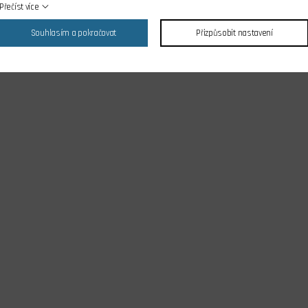
Přečíst více
Souhlasím a pokračovat
Přizpůsobit nastavení