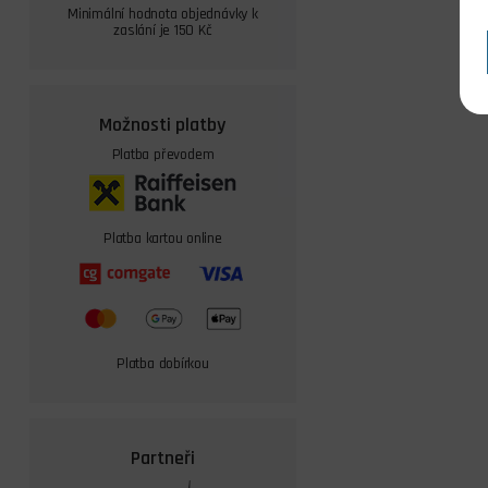
Minimální hodnota objednávky k
zaslání je 150 Kč
Možnosti platby
Platba převodem
Platba kartou online
Platba dobírkou
Partneři