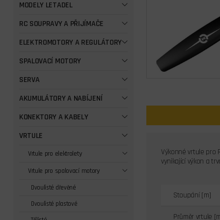
MODELY LETADEL
RC SOUPRAVY A PŘIJÍMAČE
ELEKTROMOTORY A REGULÁTORY
SPALOVACÍ MOTORY
SERVA
AKUMULÁTORY A NABÍJENÍ
KONEKTORY A KABELY
VRTULE
Výkonné vrtule pro R
Vrtule pro elektrolety
vynikající výkon a t
Vrtule pro spalovací motory
Dvoulisté dřevěné
Stoupání [m]
Dvoulisté plastové
Průměr vrtule [