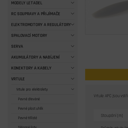
MODELY LETADEL
RC SOUPRAVY A PŘIJÍMAČE
ELEKTROMOTORY A REGULÁTORY
SPALOVACÍ MOTORY
SERVA
AKUMULÁTORY A NABÍJENÍ
KONEKTORY A KABELY
VRTULE
Vrtule pro elektrolety
Vrtule APC jsou vstř
Pevné dřevěné
Pevné plast uhlík
Stoupání [m]
Pevné třílisté
Sklopné listy