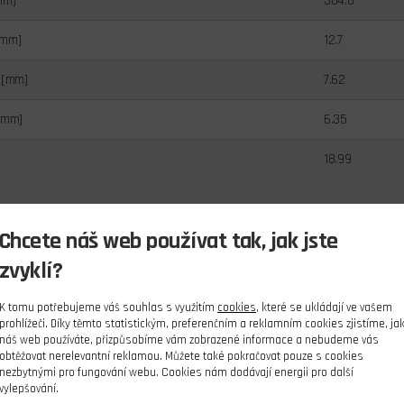
mm]
304.8
[mm]
12.7
 [mm]
7.62
[mm]
6.35
18.99
Chcete náš web používat tak, jak jste
zvyklí?
K tomu potřebujeme váš souhlas s využitím
cookies
, které se ukládají ve vašem
prohlížeči. Díky těmto statistickým, preferenčním a reklamním cookies zjistíme, ja
náš web používáte, přizpůsobíme vám zobrazené informace a nebudeme vás
obtěžovat nerelevantní reklamou. Můžete také pokračovat pouze s cookies
nezbytnými pro fungování webu. Cookies nám dodávají energii pro další
vylepšování.