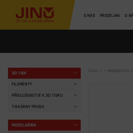
O NÁS
PRODEJNA
O N
Úvod
>
Modelařina
3D TISK
FILAMENTY
PŘÍSLUŠENSTVÍ K 3D TISKU
TISKÁRNY PRUSA
MODELAŘINA