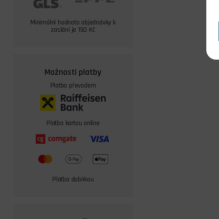
Minimální hodnota objednávky k
zaslání je 150 Kč
Možnosti platby
Platba převodem
Platba kartou online
Platba dobírkou