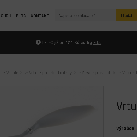
ÁKUPU
BLOG
KONTAKT
Hledat
PET-G již od
174 Kč za kg
zde.
>
Vrtule
>
Vrtule pro elektrolety
>
Pevné plast uhlík
> Vrtule 
Vrtu
Výrobce: