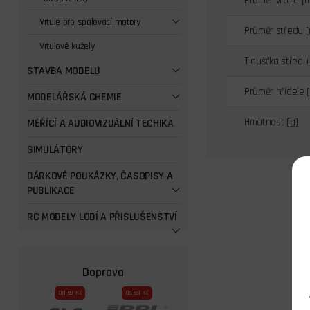
Průměr vrtule [
Vrtule pro spalovací motory
Průměr středu 
Vrtulové kužely
Tloušťka středu
STAVBA MODELU
Průměr hřídele 
MODELÁŘSKÁ CHEMIE
Hmotnost [g]
MĚŘÍCÍ A AUDIOVIZUÁLNÍ TECHIKA
SIMULÁTORY
DÁRKOVÉ POUKÁZKY, ČASOPISY A
PUBLIKACE
RC MODELY LODÍ A PŘISLUŠENSTVÍ
Doprava
Od 59 Kč
Od 69 Kč