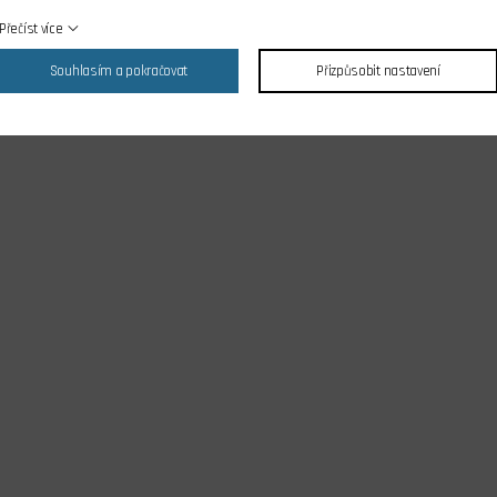
Přečíst více
Souhlasím a pokračovat
Přizpůsobit nastavení