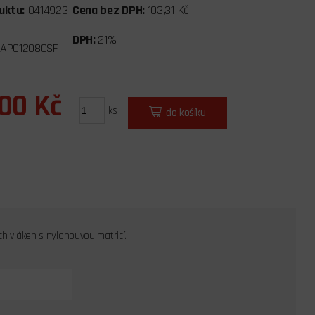
uktu:
0414923
Cena bez DPH:
103,31 Kč
DPH:
21%
.APC12080SF
,00 Kč
ks
do košíku
ch vláken s nylonouvou matricí.