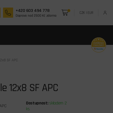
+420 603 494 778
0
CZK
|
EUR
Doprava nad 2500 Kč zdarma
12x8 SF APC
le 12x8 SF APC
Dostupnost:
skladem 2
APC
ks