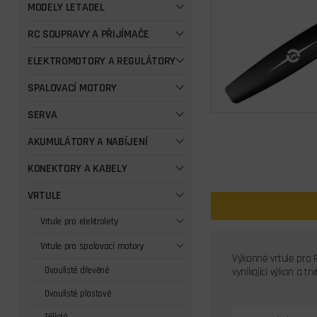
MODELY LETADEL
RC SOUPRAVY A PŘIJÍMAČE
ELEKTROMOTORY A REGULÁTORY
SPALOVACÍ MOTORY
SERVA
AKUMULÁTORY A NABÍJENÍ
KONEKTORY A KABELY
VRTULE
Vrtule pro elektrolety
Vrtule pro spalovací motory
Výkonné vrtule pro R
Dvoulisté dřevěné
vynikající výkon a t
Dvoulisté plastové