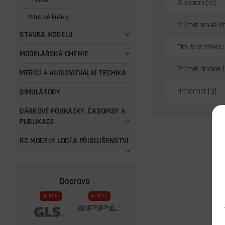
Třílisté
Stoupání [m]
Vrtulové kužely
Průměr vrtule [
STAVBA MODELU
Tloušťka středu
MODELÁŘSKÁ CHEMIE
Průměr hřídele 
MĚŘÍCÍ A AUDIOVIZUÁLNÍ TECHIKA
Hmotnost [g]
SIMULÁTORY
DÁRKOVÉ POUKÁZKY, ČASOPISY A
PUBLIKACE
RC MODELY LODÍ A PŘISLUŠENSTVÍ
Doprava
Od 59 Kč
Od 69 Kč