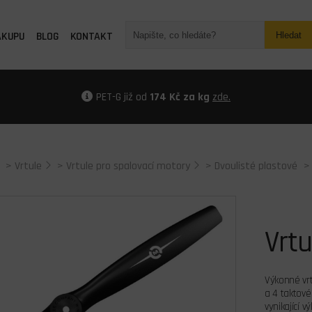
ÁKUPU
BLOG
KONTAKT
Hledat
PET-G již od
174 Kč za kg
zde.
>
Vrtule
>
Vrtule pro spalovací motory
>
Dvoulisté plastové
>
Vrtu
Výkonné vrt
a 4 taktové
vynikající 