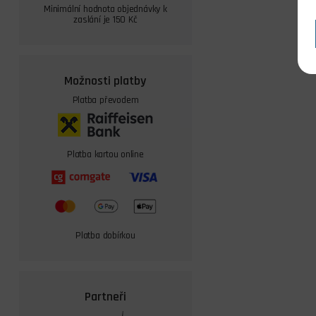
Minimální hodnota objednávky k
zaslání je 150 Kč
Možnosti platby
Platba převodem
Platba kartou online
Platba dobírkou
Partneři