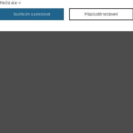
Přečíst více
Souhlasím a pokračovat
Přizpůsobit nastavení