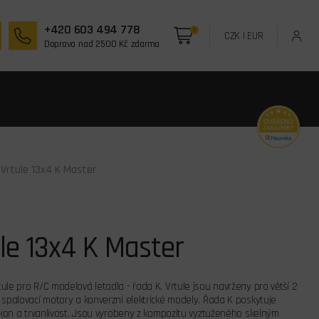
+420 603 494 778
0
CZK
|
EUR
Doprava nad 2500 Kč zdarma
 Vrtule 13x4 K Master
le 13x4 K Master
ule pro R/C modelová letadla - řada K. Vrtule jsou navrženy pro větší 2
 spalovací motory a konverzní elektrické modely. Řada K poskytuje
výkon a trvanlivost. Jsou vyrobeny z kompozitu vyztuženého skelným