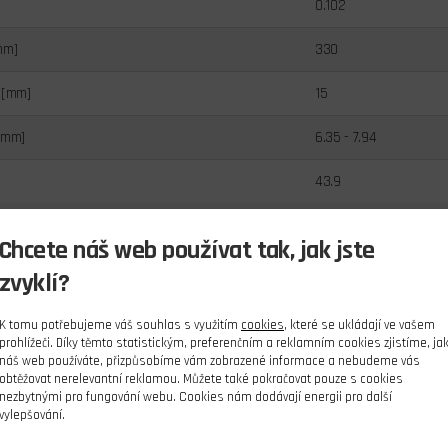
0.102
mm]
330
 [mm]
15
[mm]
6.35 - 7.94
43.9
Chcete náš web používat tak, jak jste
zvyklí?
K tomu potřebujeme váš souhlas s využitím
cookies
, které se ukládají ve vašem
prohlížeči. Díky těmto statistickým, preferenčním a reklamním cookies zjistíme, ja
náš web používáte, přizpůsobíme vám zobrazené informace a nebudeme vás
obtěžovat nerelevantní reklamou. Můžete také pokračovat pouze s cookies
nezbytnými pro fungování webu. Cookies nám dodávají energii pro další
vylepšování.