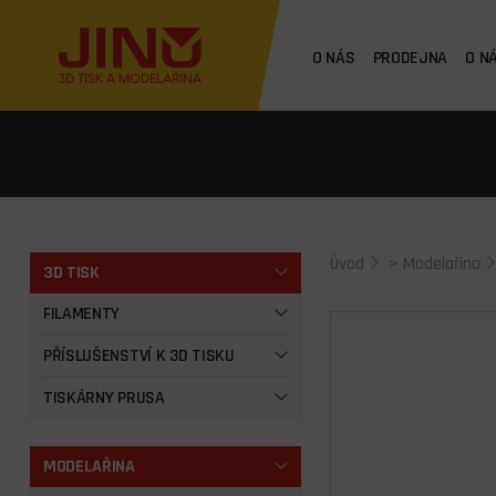
O NÁS
PRODEJNA
O N
Úvod
>
Modelařina
3D TISK
FILAMENTY
PŘÍSLUŠENSTVÍ K 3D TISKU
TISKÁRNY PRUSA
MODELAŘINA