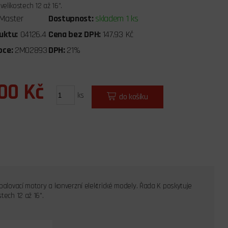
velikostech 12 až 16".
Master
Dostupnost:
skladem 1 ks
uktu:
04126.4
Cena bez DPH:
147,93 Kč
bce:
2MO2893
DPH:
21%
,00 Kč
ks
do košíku
spalovací motory a konverzní elektrické modely. Řada K poskytuje
tech 12 až 16".