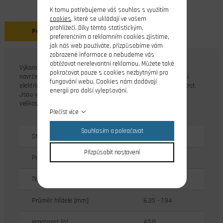
K tomu potřebujeme váš souhlas s využitím
cookies
, které se ukládají ve vašem
prohlížeči. Díky těmto statistickým,
Popis
preferenčním a reklamním cookies zjistíme,
jak náš web používáte, přizpůsobíme vám
zobrazené informace a nebudeme vás
obtěžovat nerelevantní reklamou. Můžete také
Výkonné vrtule pro R/C modelová letadla - řada K. Vrtule jsou
pokračovat pouze s cookies nezbytnými pro
navrženy pro větší 2 a 4 taktové spalovací motory a konverzní
fungování webu. Cookies nám dodávají
elektrické modely. Řada K poskytuje vynikající výkon a trvanlivost.
energii pro další vylepšování.
Jsou vyrobeny z kompozitu vyztuženého skelným vláknem ve
velikostech 12 až 16".
Přečíst více
Souhlasím a pokračovat
Stoupání [m]
0.152
Přizpůsobit nastavení
Průměr vrtule [mm]
330
Tloušťka středu [mm]
15.9
Průměr hřídele [mm]
6.35 - 7.94
Hmotnost [g]
43.9