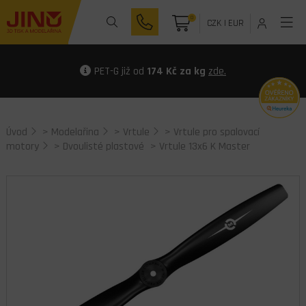
0
CZK
|
EUR
PET-G již od
174 Kč za kg
zde.
Úvod
>
Modelařina
>
Vrtule
>
Vrtule pro spalovací
motory
>
Dvoulisté plastové
> Vrtule 13x6 K Master