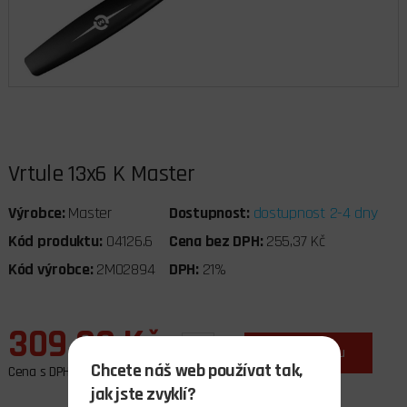
Vrtule 13x6 K Master
Výrobce:
Master
Dostupnost:
dostupnost 2-4 dny
Kód produktu:
04126.6
Cena bez DPH:
255,37 Kč
Kód výrobce:
2MO2894
DPH:
21%
309,00 Kč
ks
do košíku
Chcete náš web používat tak,
Cena s DPH
jak jste zvyklí?