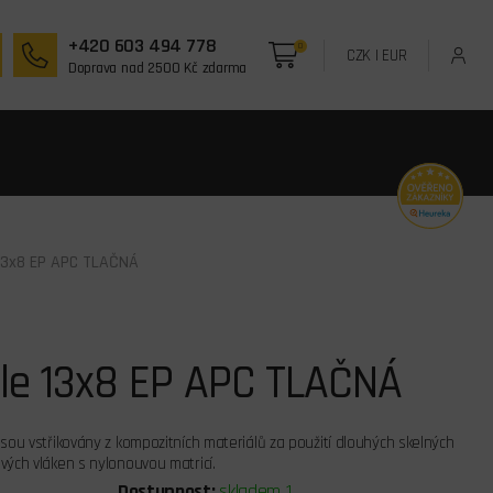
+420 603 494 778
0
CZK
|
EUR
Doprava nad 2500 Kč zdarma
 13x8 EP APC TLAČNÁ
ule 13x8 EP APC TLAČNÁ
jsou vstřikovány z kompozitních materiálů za použití dlouhých skelných
vých vláken s nylonouvou matricí.
Dostupnost:
skladem 1