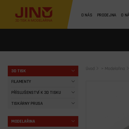
O NÁS
PRODEJNA
O N
Úvod
>
Modelařina
3D TISK
FILAMENTY
PŘÍSLUŠENSTVÍ K 3D TISKU
TISKÁRNY PRUSA
MODELAŘINA