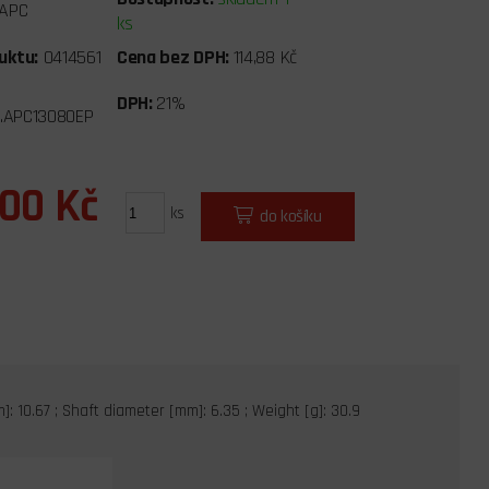
APC
ks
uktu:
0414561
Cena bez DPH:
114,88 Kč
DPH:
21%
..APC13080EP
,00 Kč
ks
do košíku
: 10.67 ; Shaft diameter [mm]: 6.35 ; Weight [g]: 30.9