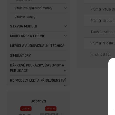
Vrtule pro spalovací motory
Průměr vrtule [
Vrtulové kužely
Průměr středu 
STAVBA MODELU
Tloušťka středu
MODELÁŘSKÁ CHEMIE
Průměr hřídele 
MĚŘÍCÍ A AUDIOVIZUÁLNÍ TECHIKA
Hmotnost [g]
SIMULÁTORY
DÁRKOVÉ POUKÁZKY, ČASOPISY A
PUBLIKACE
RC MODELY LODÍ A PŘISLUŠENSTVÍ
Doprava
Od 59 Kč
Od 69 Kč