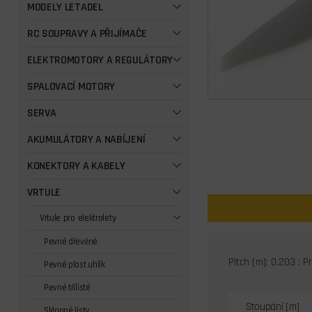
MODELY LETADEL
RC SOUPRAVY A PŘIJÍMAČE
ELEKTROMOTORY A REGULÁTORY
SPALOVACÍ MOTORY
SERVA
AKUMULÁTORY A NABÍJENÍ
KONEKTORY A KABELY
VRTULE
Vrtule pro elektrolety
Pevné dřevěné
Pitch [m]: 0.203 ; 
Pevné plast uhlík
Pevné třílisté
Stoupání [m]
Sklopné listy