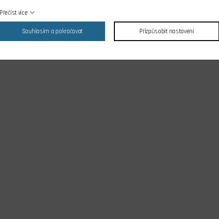
Přečíst více
Souhlasím a pokračovat
Přizpůsobit nastavení