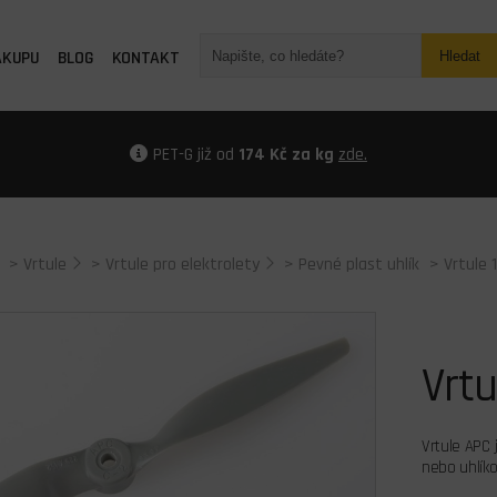
ÁKUPU
BLOG
KONTAKT
Hledat
PET-G již od
174 Kč za kg
zde.
>
Vrtule
>
Vrtule pro elektrolety
>
Pevné plast uhlík
> Vrtule
Vrt
Vrtule APC 
nebo uhlíko