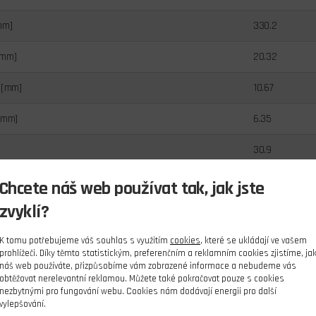
mm]
330.2
[mm]
20.32
 [mm]
10.67
[mm]
6.35
30.9
Chcete náš web používat tak, jak jste
zvyklí?
K tomu potřebujeme váš souhlas s využitím
cookies
, které se ukládají ve vašem
prohlížeči. Díky těmto statistickým, preferenčním a reklamním cookies zjistíme, ja
náš web používáte, přizpůsobíme vám zobrazené informace a nebudeme vás
obtěžovat nerelevantní reklamou. Můžete také pokračovat pouze s cookies
nezbytnými pro fungování webu. Cookies nám dodávají energii pro další
vylepšování.