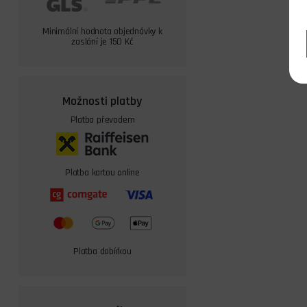
Minimální hodnota objednávky k
zaslání je 150 Kč
Možnosti platby
Platba převodem
Platba kartou online
Platba dobírkou