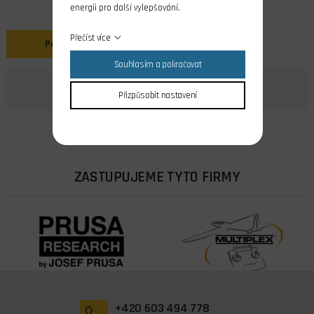
energii pro další vylepšování.
Přečíst více
Popis
Souhlasím a pokračovat
Přizpůsobit nastavení
ZASTUPUJEME TYTO FIRMY
+420 603 494 778