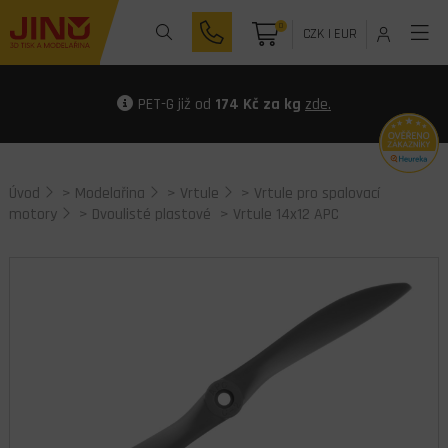
0
CZK
|
EUR
PET-G již od
174 Kč za kg
zde.
Úvod
>
Modelařina
>
Vrtule
>
Vrtule pro spalovací
motory
>
Dvoulisté plastové
> Vrtule 14x12 APC