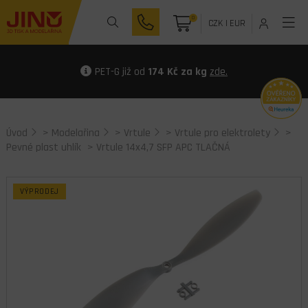
0
CZK
|
EUR
PET-G již od
174 Kč za kg
zde.
Úvod
>
Modelařina
>
Vrtule
>
Vrtule pro elektrolety
>
Pevné plast uhlík
> Vrtule 14x4,7 SFP APC TLAČNÁ
VÝPRODEJ