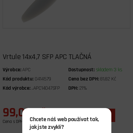
Vrtule 14x4,7 SFP APC TLAČNÁ
Výrobce:
APC
Dostupnost:
skladem 3 ks
Kód produktu:
0414579
Cena bez DPH:
81,82 Kč
Kód výrobce:
..APC14047SFP
DPH:
21%
99,00 Kč
ks
do košíku
Chcete náš web používat tak,
Cena s DPH
jak jste zvyklí?