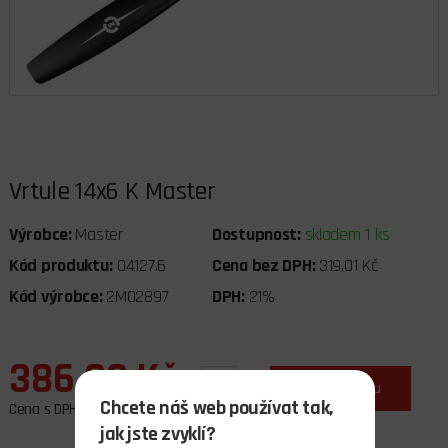
Vrtule 14x6 K Master
Výrobce:
Master
Dostupnost:
skladem 1 ks
Kód produktu:
04127.6
Cena bez DPH:
319,01 Kč
Kód výrobce:
2MO2897
DPH:
21%
386,00 Kč
ks
do košíku
Chcete náš web používat tak,
Cena s DPH
jak jste zvyklí?