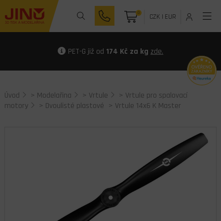
0
CZK
|
EUR
PET-G již od
174 Kč za kg
zde.
Úvod
>
Modelařina
>
Vrtule
>
Vrtule pro spalovací
motory
>
Dvoulisté plastové
> Vrtule 14x6 K Master