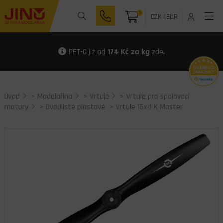
0
CZK
|
EUR
PET-G již od
174 Kč za kg
zde.
Úvod
>
Modelařina
>
Vrtule
>
Vrtule pro spalovací
motory
>
Dvoulisté plastové
> Vrtule 15x4 K Master