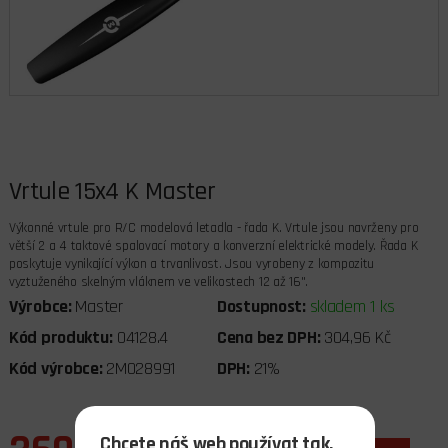
Vrtule 15x4 K Master
Výkonné vrtule pro R/C modelová letadla - řada K. Vrtule jsou navrženy pro
větší 2 a 4 taktové spalovací motory a konverzní elektrické modely. Řada K
poskytuje vynikající výkon a trvanlivost. Jsou vyrobeny z kompozitu
vyztuženého skelným vláknem ve velikostech 12 až 16".
Výrobce:
Master
Dostupnost:
skladem 1 ks
Kód produktu:
04128.4
Cena bez DPH:
304,96 Kč
Kód výrobce:
2MO28991
DPH:
21%
Chcete náš web používat tak,