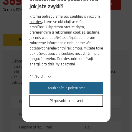
369,00 Kč
ks
do košíku
jak jste zvyklí?
Cena s DPH
K tomu potřebujeme váš souhlas s využitím
cookies
, které se ukládají ve vašem
prohlížeči. Díky těmto statistickým,
preferenčním a reklamním cookies zjistíme,
jak náš web používáte, přizpůsobíme vám
Popis
zobrazené informace a nebudeme vás
obtěžovat nerelevantní reklamou. Můžete také
pokračovat pouze s cookies nezbytnými pro
fungování webu. Cookies nám dodávají
Výkonné vrtule pro R/C modelová letadla - řada K. Vrtule jsou
energii pro další vylepšování.
navrženy pro větší 2 a 4 taktové spalovací motory a konverzní
elektrické modely. Řada K poskytuje vynikající výkon a trvanlivost.
Přečíst více
Jsou vyrobeny z kompozitu vyztuženého skelným vláknem ve
velikostech 12 až 16".
Souhlasím a pokračovat
Přizpůsobit nastavení
Stoupání [m]
0.102
Průměr vrtule [mm]
381
Tloušťka středu [mm]
17.5