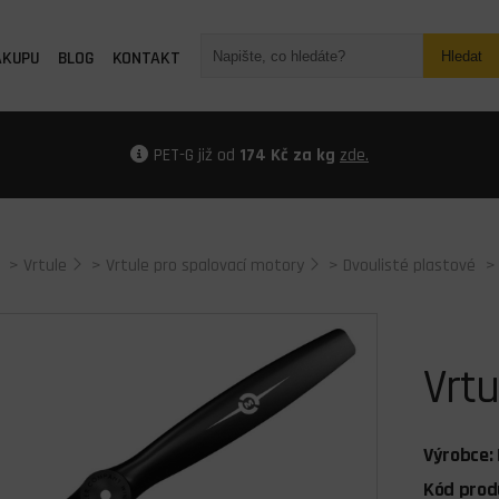
ÁKUPU
BLOG
KONTAKT
Hledat
PET-G již od
174 Kč za kg
zde.
>
Vrtule
>
Vrtule pro spalovací motory
>
Dvoulisté plastové
>
Vrtu
Výrobce:
Kód prod