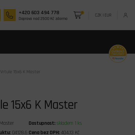
+420 603 494 778
0
CZK
|
EUR
Doprava nad 2500 Kč zdarma
 Vrtule 15x6 K Master
le 15x6 K Master
Master
Dostupnost:
skladem 1 ks
uktu:
04128.6
Cena bez DPH:
404,13 Kč