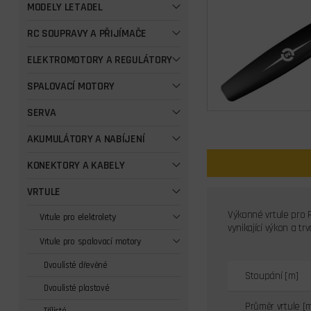
MODELY LETADEL
RC SOUPRAVY A PŘIJÍMAČE
ELEKTROMOTORY A REGULÁTORY
SPALOVACÍ MOTORY
SERVA
AKUMULÁTORY A NABÍJENÍ
KONEKTORY A KABELY
VRTULE
Výkonné vrtule pro R
Vrtule pro elektrolety
vynikající výkon a t
Vrtule pro spalovací motory
Dvoulisté dřevěné
Stoupání [m]
Dvoulisté plastové
Průměr vrtule [