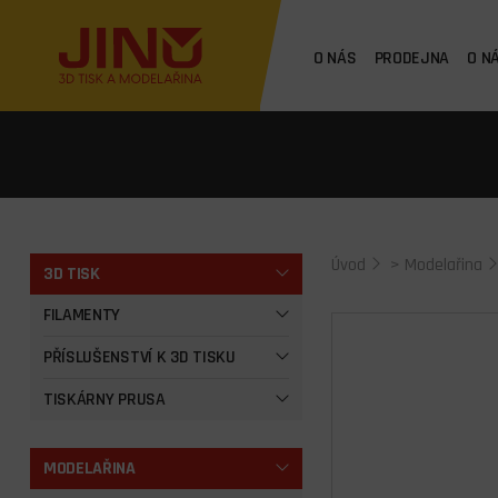
O NÁS
PRODEJNA
O N
Úvod
>
Modelařina
3D TISK
FILAMENTY
PŘÍSLUŠENSTVÍ K 3D TISKU
TISKÁRNY PRUSA
MODELAŘINA