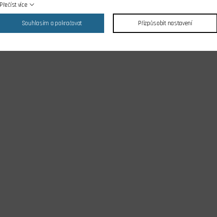
Přečíst více
Souhlasím a pokračovat
Přizpůsobit nastavení