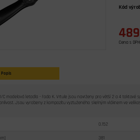
Kód výro
489
Cena s DPH
Popis
/C modelová letadla - řada K. Vrtule jsou navrženy pro větší 2 a 4 taktové 
rvanlivost. Jsou vyrobeny z kompozitu vyztuženého skelným vláknem ve velikos
0.152
mm]
381