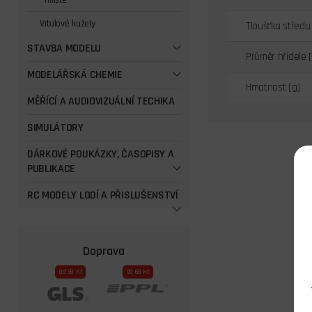
Třílisté
Vrtulové kužely
Tloušťka středu
STAVBA MODELU
Průměr hřídele 
MODELÁŘSKÁ CHEMIE
Hmotnost [g]
MĚŘÍCÍ A AUDIOVIZUÁLNÍ TECHIKA
SIMULÁTORY
DÁRKOVÉ POUKÁZKY, ČASOPISY A
PUBLIKACE
RC MODELY LODÍ A PŘISLUŠENSTVÍ
Doprava
Od 59 Kč
Od 69 Kč