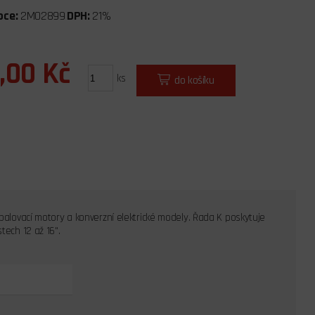
bce:
2MO2899
DPH:
21%
,00 Kč
ks
do košíku
spalovací motory a konverzní elektrické modely. Řada K poskytuje
tech 12 až 16".