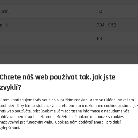
 [mm]
17.5
[mm]
7.94 - 9.53
68
Chcete náš web používat tak, jak jste
zvyklí?
K tomu potřebujeme váš souhlas s využitím
cookies
, které se ukládají ve vašem
prohlížeči. Díky těmto statistickým, preferenčním a reklamním cookies zjistíme, ja
náš web používáte, přizpůsobíme vám zobrazené informace a nebudeme vás
obtěžovat nerelevantní reklamou. Můžete také pokračovat pouze s cookies
nezbytnými pro fungování webu. Cookies nám dodávají energii pro další
vylepšování.