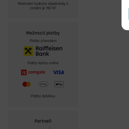
Minimální hodnota objednávky k
zaslání je 150 Kč
Možnosti platby
Platba převodem
Platba kartou online
Platba dobírkou
Partneři