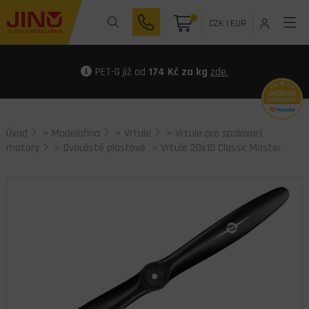
0
CZK
|
EUR
PET-G již od
174 Kč za kg
zde.
Úvod
>
Modelařina
>
Vrtule
>
Vrtule pro spalovací
motory
>
Dvoulisté plastové
> Vrtule 20x10 Classic Master