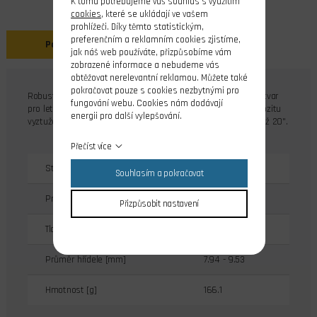
K tomu potřebujeme váš souhlas s využitím
cookies
, které se ukládají ve vašem
prohlížeči. Díky těmto statistickým,
preferenčním a reklamním cookies zjistíme,
Popis
jak náš web používáte, přizpůsobíme vám
zobrazené informace a nebudeme vás
obtěžovat nerelevantní reklamou. Můžete také
pokračovat pouze s cookies nezbytnými pro
Robustní vrtule pro spalovací motory 1.2cc až 2.11cc. Unikátní tvar
fungování webu. Cookies nám dodávají
pro letouny první a druhé světové války. Je vyrobena z kompozitu
energii pro další vylepšování.
vyztuženého skelným vláknem. K dispozici ve velikostech 16"až 20".
Přečíst více
Stoupání [m]
0.254
Souhlasím a pokračovat
Průměr vrtule [mm]
508
Přizpůsobit nastavení
Tloušťka středu [mm]
22.2
Průměr hřídele [mm]
7.94 - 9.53
Hmotnost [g]
166.1