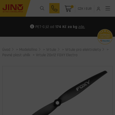
0
CZK
|
EUR
PET-G již od
174 Kč za kg
zde.
Úvod
>
Modelařina
>
Vrtule
>
Vrtule pro elektrolety
>
Pevné plast uhlík
> Vrtule 20x12 FOXY Electro