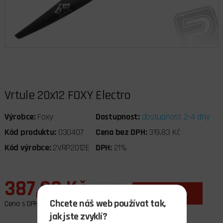
Vrtule 20x12 FOXY Electro
Výrobce:
Foxy
Dostupnost:
dostupnost 2-4 dny
Kód produktu:
030407
Cena bez DPH:
319,83 Kč
Kód výrobce:
2VRP2012E
DPH:
21%
387,00 Kč
ks
do košíku
Chcete náš web používat tak,
Cena s DPH
jak jste zvyklí?