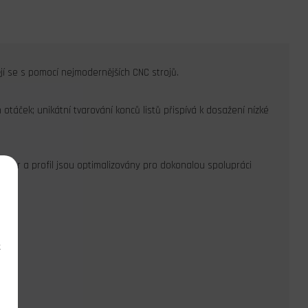
í se s pomocí nejmodernějších CNC strojů.
h otáček; unikátní tvarování konců listů přispívá k dosažení nízké
h tvar a profil jsou optimalizovány pro dokonalou spolupráci
k