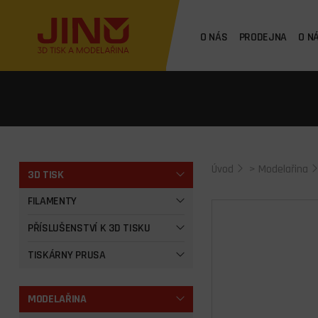
O NÁS
PRODEJNA
O N
Úvod
>
Modelařina
3D TISK
FILAMENTY
PŘÍSLUŠENSTVÍ K 3D TISKU
TISKÁRNY PRUSA
MODELAŘINA