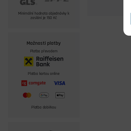
Minimální hodnota objednávky k
zaslání je 150 Kč
Možnosti platby
Platba převodem
Platba kartou online
Platba dobírkou