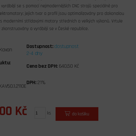
 vyrábějí se s pomocí nejmodernějších CNC strojů speciálně pro
lektromotory; jejich tvar a profil jsou optimalizovány pro dokonalou
 s moderními střídavými motory středních a velkých výkonů. Vrtule
 zkonstruovány a vyrábějí se v České republice.
Dostupnost:
dostupnost
Kavan
2-4 dny
uktu:
Cena bez DPH:
640,50 Kč
DPH:
21%
KAV50.1.2110E
,00 Kč
ks
do košíku