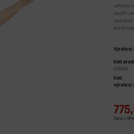
softwaru a
použití s e
spolupráci
KAVAN byly
Výrobce:
Kód prod
041558
Kód
výrobce:
775
Cena s DPH