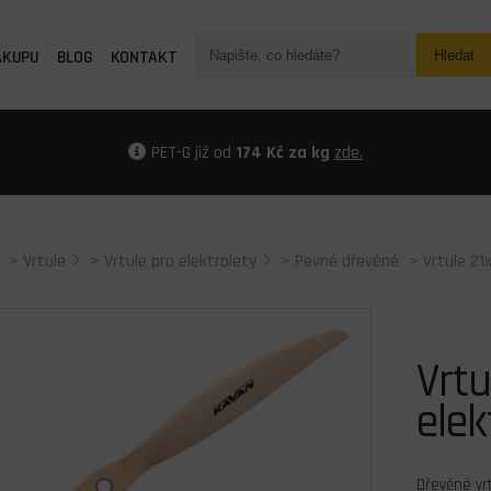
ÁKUPU
BLOG
KONTAKT
Hledat
PET-G již od
174 Kč za kg
zde.
>
Vrtule
>
Vrtule pro elektrolety
>
Pevné dřevěné
> Vrtule 21
Vrtu
elek
Dřevěné vr