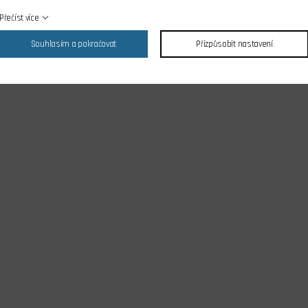
Přečíst více
Souhlasím a pokračovat
Přizpůsobit nastavení