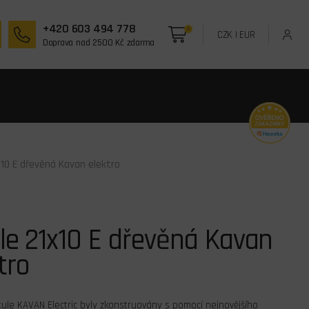
+420 603 494 778
0
CZK
|
EUR
Doprava nad 2500 Kč zdarma
x10 E dřevěná Kavan elektro
le 21x10 E dřevěná Kavan
tro
tule KAVAN Electric byly zkonstruovány s pomocí nejnovějšího