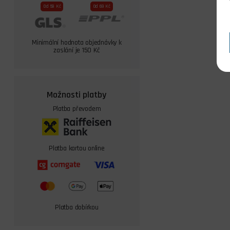
Od 59 Kč
Od 69 Kč
Minimální hodnota objednávky k
zaslání je 150 Kč
Možnosti platby
Platba převodem
Platba kartou online
Platba dobírkou