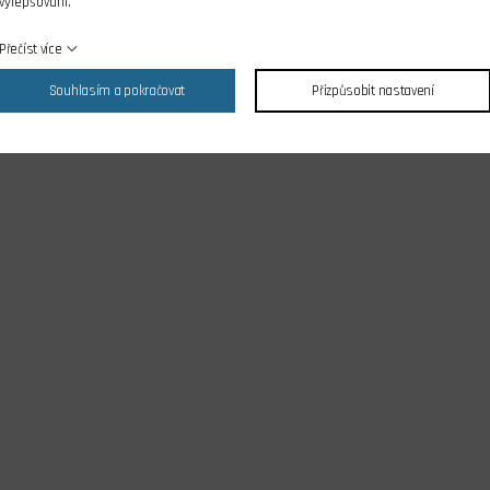
vylepšování.
Přečíst více
Souhlasím a pokračovat
Přizpůsobit nastavení