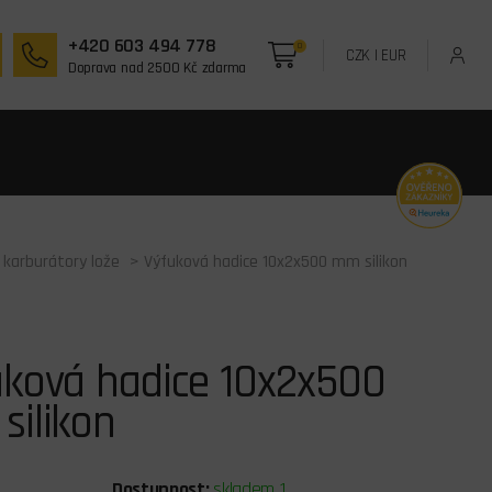
+420 603 494 778
0
CZK
|
EUR
Doprava nad 2500 Kč zdarma
 karburátory lože
> Výfuková hadice 10x2x500 mm silikon
uková hadice 10x2x500
silikon
Dostupnost:
skladem 1