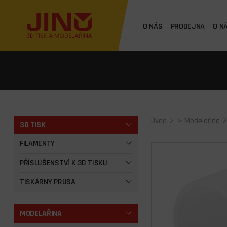
O NÁS
PRODEJNA
O N
Úvod
>
Modelařina
3D TISK
FILAMENTY
PŘÍSLUŠENSTVÍ K 3D TISKU
TISKÁRNY PRUSA
MODELAŘINA