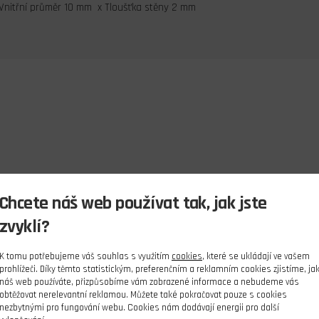
Vnitřní průměr 10 mm x Tloušťka stěny 2 mm
Chcete náš web používat tak, jak jste
zvyklí?
K tomu potřebujeme váš souhlas s využitím
cookies
, které se ukládají ve vašem
prohlížeči. Díky těmto statistickým, preferenčním a reklamním cookies zjistíme, ja
náš web používáte, přizpůsobíme vám zobrazené informace a nebudeme vás
obtěžovat nerelevantní reklamou. Můžete také pokračovat pouze s cookies
nezbytnými pro fungování webu. Cookies nám dodávají energii pro další