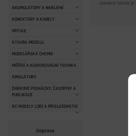
Uvedený rozměr je 
AKUMULÁTORY A NABÍJENÍ
KONEKTORY A KABELY
VRTULE
STAVBA MODELU
MODELÁŘSKÁ CHEMIE
MĚŘÍCÍ A AUDIOVIZUÁLNÍ TECHIKA
SIMULÁTORY
DÁRKOVÉ POUKÁZKY, ČASOPISY A
PUBLIKACE
RC MODELY LODÍ A PŘISLUŠENSTVÍ
Doprava