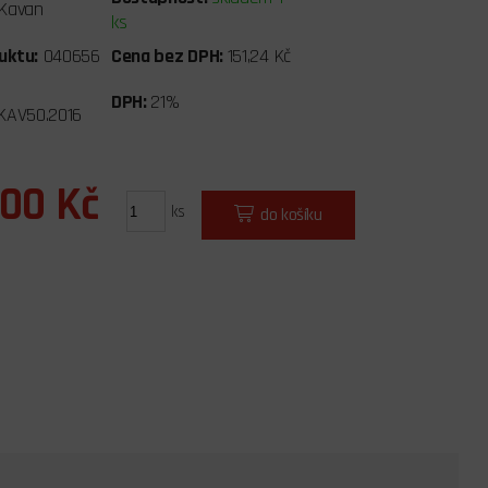
Kavan
ks
uktu:
040656
Cena bez DPH:
151,24 Kč
DPH:
21%
KAV50.2016
,00 Kč
ks
do košíku