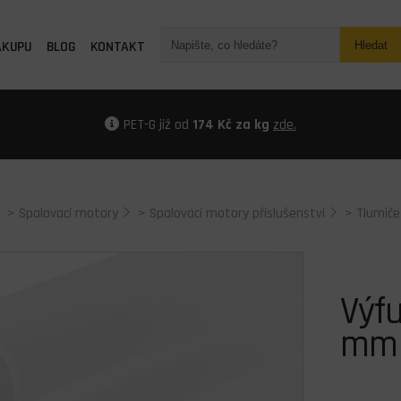
ÁKUPU
BLOG
KONTAKT
Hledat
PET-G již od
174 Kč za kg
zde.
>
Spalovací motory
>
Spalovací motory příslušenství
>
Tlumiče
Výf
mm 