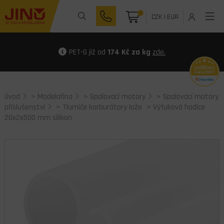
0
CZK
|
EUR
PET-G již od
174 Kč za kg
zde.
Úvod
>
Modelařina
>
Spalovací motory
>
Spalovací motory
příslušenství
>
Tlumiče karburátory lože
> Výfuková hadice
20x2x500 mm silikon