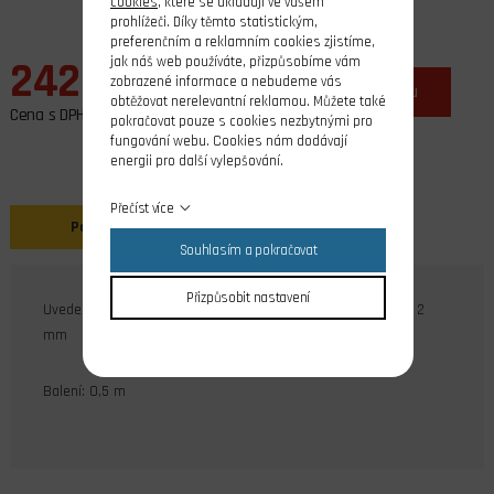
cookies
, které se ukládají ve vašem
prohlížeči. Díky těmto statistickým,
preferenčním a reklamním cookies zjistíme,
jak náš web používáte, přizpůsobíme vám
242,00 Kč
zobrazené informace a nebudeme vás
ks
do košíku
obtěžovat nerelevantní reklamou. Můžete také
Cena s DPH
pokračovat pouze s cookies nezbytnými pro
fungování webu. Cookies nám dodávají
energii pro další vylepšování.
Přečíst více
Popis
Souhlasím a pokračovat
Přizpůsobit nastavení
Uvedený rozměr je Vnitřní průměr 20 mm x Tloušťka stěny 2
mm
Balení: 0,5 m