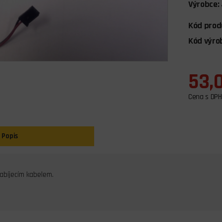
Výrobce:
Kód prod
Kód výro
53,
Cena s DPH
Popis
abíjecím kabelem.