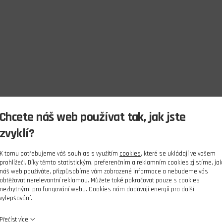
Chcete náš web používat tak, jak jste
zvyklí?
K tomu potřebujeme váš souhlas s využitím
cookies
, které se ukládají ve vašem
prohlížeči. Díky těmto statistickým, preferenčním a reklamním cookies zjistíme, ja
náš web používáte, přizpůsobíme vám zobrazené informace a nebudeme vás
obtěžovat nerelevantní reklamou. Můžete také pokračovat pouze s cookies
nezbytnými pro fungování webu. Cookies nám dodávají energii pro další
vylepšování.
Přečíst více