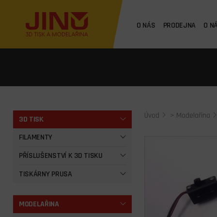
O NÁS
PRODEJNA
O N
Úvod
>
Modelařina
3D TISK
FILAMENTY
PŘÍSLUŠENSTVÍ K 3D TISKU
TISKÁRNY PRUSA
MODELAŘINA