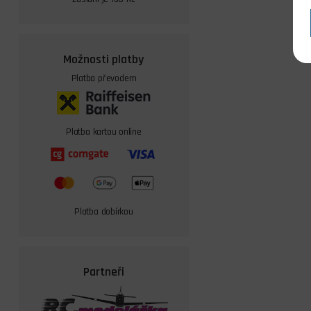
Možnosti platby
Platba převodem
Platba kartou online
Platba dobírkou
Partneři