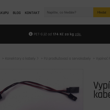
ÁKUPU
BLOG
KONTAKT
Hledat
PET-G již od
174 Kč za kg
zde.
>
Konektory a kabely
>
FU prodlužovací a servokabely
> Vypínač 
Vypí
kab