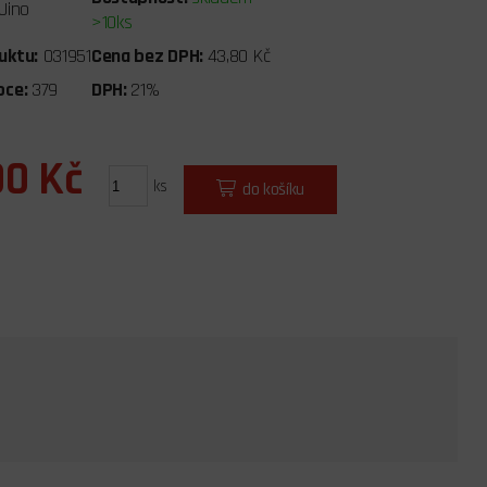
Jino
>10ks
uktu:
031951
Cena bez DPH:
43,80 Kč
bce:
379
DPH:
21%
00 Kč
ks
do košíku