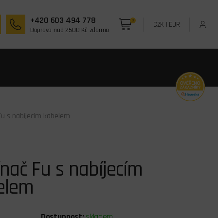
+420 603 494 778
0
CZK
|
EUR
Doprava nad 2500 Kč zdarma
Fu s nabíjecím kabelem
nač Fu s nabíjecím
elem
Dostupnost:
skladem