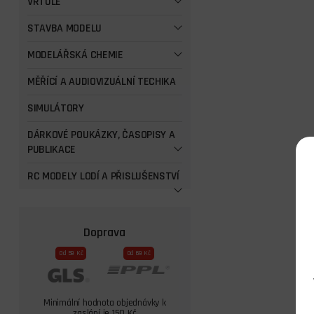
VRTULE
STAVBA MODELU
MODELÁŘSKÁ CHEMIE
MĚŘÍCÍ A AUDIOVIZUÁLNÍ TECHIKA
SIMULÁTORY
DÁRKOVÉ POUKÁZKY, ČASOPISY A
PUBLIKACE
RC MODELY LODÍ A PŘISLUŠENSTVÍ
Doprava
Od 59 Kč
Od 69 Kč
Minimální hodnota objednávky k
zaslání je 150 Kč