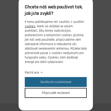
Chcete náš web používat tak,
jak jste zvyklí?
K tomu potřebujeme váš souhlas s využitím
cookies
, které se ukládají ve vašem
prohlížeči. Díky těmto statistickým,
preferenčním a reklamním cookies zjistíme,
jak náš web používáte, přizpůsobíme vám
zobrazené informace a nebudeme vás
obtěžovat nerelevantní reklamou. Můžete také
pokračovat pouze s cookies nezbytnými pro
fungování webu. Cookies nám dodávají
energii pro další vylepšování.
Přečíst více
Souhlasím a pokračovat
Přizpůsobit nastavení