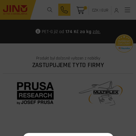
0
CZK
|
EUR
PET-G již od
174 Kč za kg
zde.
Produkt byl dočasně vyřazen z nabídky
ZASTUPUJEME TYTO FIRMY