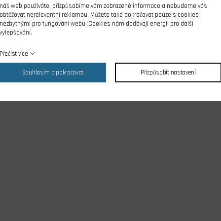
náš web používáte, přizpůsobíme vám zobrazené informace a nebudeme vás
obtěžovat nerelevantní reklamou. Můžete také pokračovat pouze s cookies
nezbytnými pro fungování webu. Cookies nám dodávají energii pro další
vylepšování.
Přečíst více
Souhlasím a pokračovat
Přizpůsobit nastavení