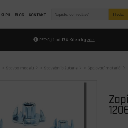
ÁKUPU
BLOG
KONTAKT
Hledat
PET-G již od
174 Kč za kg
zde.
>
Stavba modelu
>
Stavební bižuterie
>
Spojovací materiál
Zapi
120