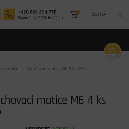
+420 603 494 778
0
CZK
|
EUR
Doprava nad 2500 Kč zdarma
>
Speciální
> Zapichovaci matice M6 4 ks 1206
chovaci matice M6 4 ks
6
Dostupnost:
skladem 10