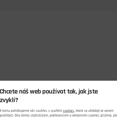
Chcete náš web používat tak, jak jste
zvyklí?
K tomu potřebujeme váš souhlas s využitím
cookies
, které se ukládají ve vašem
prohlížeči. Díky těmto statistickým, preferenčním a reklamním cookies zjistíme, ja