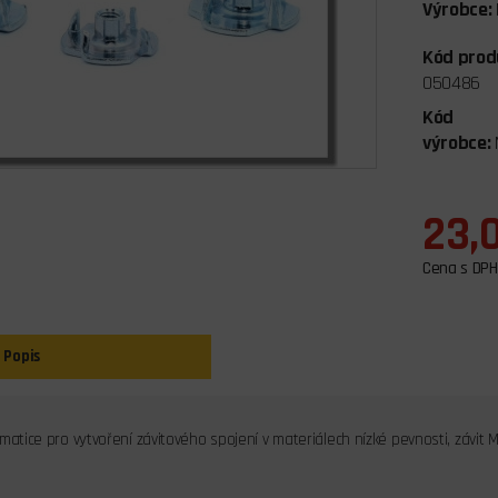
Výrobce:
Kód prod
050486
Kód
výrobce:
23,
Cena s DPH
Popis
matice pro vytvoření závitového spojení v materiálech nízké pevnosti, závit M