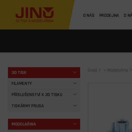
O NÁS
PRODEJNA
O N
Úvod
>
Modelařina
3D TISK
FILAMENTY
PŘÍSLUŠENSTVÍ K 3D TISKU
TISKÁRNY PRUSA
MODELAŘINA