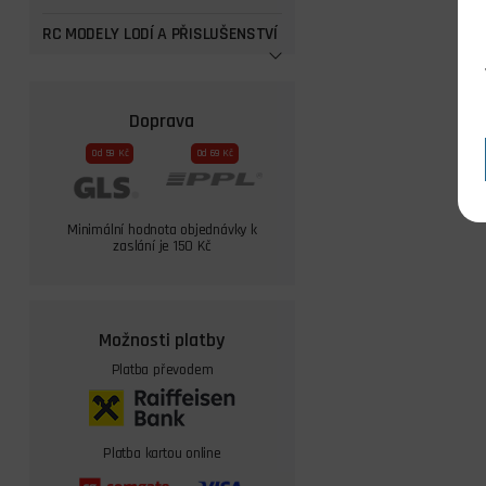
RC MODELY LODÍ A PŘISLUŠENSTVÍ
Doprava
Od 59 Kč
Od 69 Kč
Minimální hodnota objednávky k
zaslání je 150 Kč
Možnosti platby
Platba převodem
Platba kartou online