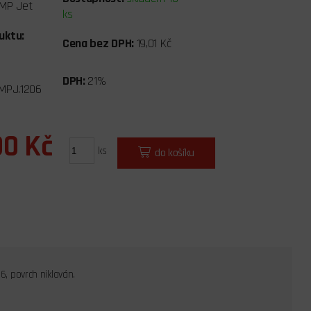
MP Jet
ks
uktu:
Cena bez DPH:
19,01 Kč
DPH:
21%
MPJ.1206
00 Kč
ks
do košíku
6, povrch niklován.