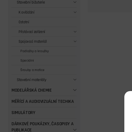
Stavební bižuterie
K ovládání
Ostatní
Přistávací zařízení
Spojovací materiál
Podložky a kroužky
Speciální
Šrouby a matice
Stavební materiály
MODELÁŘSKÁ CHEMIE
MĚŘÍCÍ A AUDIOVIZUÁLNÍ TECHIKA
SIMULÁTORY
DÁRKOVÉ POUKÁZKY, ČASOPISY A
PUBLIKACE