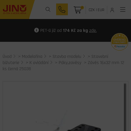
0
CZK
|
EUR
PET-G již od
174 Kč za kg
zde.
Úvod
>
Modelařina
>
Stavba modelu
>
Stavební
bižuterie
>
K ovládání
>
Páky,zavěsy
> Závěs 16x32 mm 12
ks černá 2503B