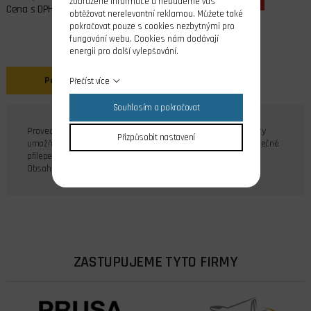
zobrazené informace a nebudeme vás
Cena s DPH
obtěžovat nerelevantní reklamou. Můžete také
pokračovat pouze s cookies nezbytnými pro
fungování webu. Cookies nám dodávají
energii pro další vylepšování.
Popis
Přečíst více
Souhlasím a pokračovat
Provedení závěsu s ocelovým čepem a šesti průchozími otvory
Přizpůsobit nastavení
umožňuje volný pohyb s minimálními pasívními odpory a bezpečné
přilepení CA nebo epoxy lepidlem. K dispozici v černé barvě.
Obsah balení: 12 ks
ZASTUPUJEME TYTO FIRMY