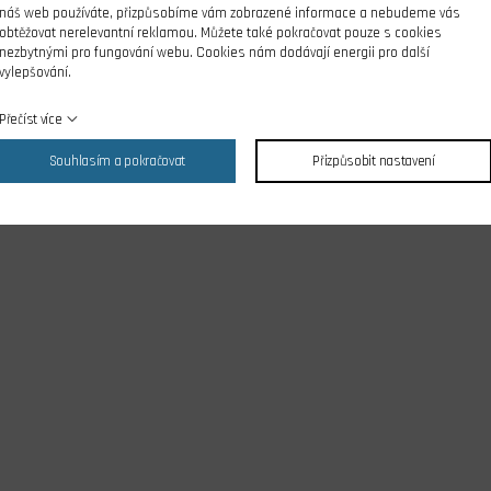
náš web používáte, přizpůsobíme vám zobrazené informace a nebudeme vás
obtěžovat nerelevantní reklamou. Můžete také pokračovat pouze s cookies
nezbytnými pro fungování webu. Cookies nám dodávají energii pro další
vylepšování.
Přečíst více
Souhlasím a pokračovat
Přizpůsobit nastavení