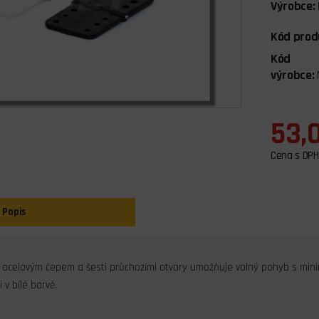
Výrobce:
Kód prod
Kód
výrobce:
53,
Cena s DPH
Popis
 ocelovým čepem a šesti průchozími otvory umožňuje volný pohyb s mini
 v bílé barvě.