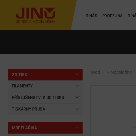
O NÁS
PRODEJNA
O N
Úvod
>
Modelařina
3D TISK
FILAMENTY
PŘÍSLUŠENSTVÍ K 3D TISKU
TISKÁRNY PRUSA
MODELAŘINA