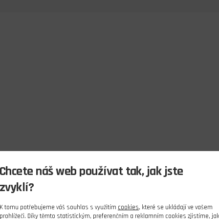
Chcete náš web používat tak, jak jste
zvyklí?
K tomu potřebujeme váš souhlas s využitím
cookies
, které se ukládají ve vašem
prohlížeči. Díky těmto statistickým, preferenčním a reklamním cookies zjistíme, ja