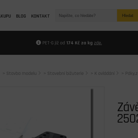
ÁKUPU
BLOG
KONTAKT
Hledat
PET-G již od
174 Kč za kg
zde.
>
Stavba modelu
>
Stavební bižuterie
>
K ovládání
>
Páky,
Závě
250