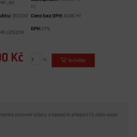
MP Jet
ks
uktu:
050332
Cena bez DPH:
43,80 Kč
DPH:
21%
MPJ.2502W
00 Kč
ks
do košíku
málními pasívními odpory a bezpečné přilepení CA nebo epoxy