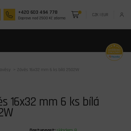
+420 603 494 778
0
CZK
|
EUR
Doprava nad 2500 Kč zdarma
zavěsy
> Závěs 16x32 mm 6 ks bílá 2502W
s 16x32 mm 6 ks bílá
2W
Dostupnost:
skladem 8