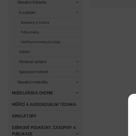
Stavební bižuterie
K ovládání
Bowdeny a trubice
Páky,zavěsy
Vidličky,koncovky,kul.čepy
Ostatní
Přistávací zařízení
Spojovací materiál
Stavební materiály
MODELÁŘSKÁ CHEMIE
MĚŘÍCÍ A AUDIOVIZUÁLNÍ TECHIKA
SIMULÁTORY
DÁRKOVÉ POUKÁZKY, ČASOPISY A
PUBLIKACE