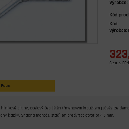
Výrobce:
Kód prod
Kód
výrobce:
323
Cena s DPH
Popis
hliníkové slitiny, ocelový čep jištěn třmenovým kroužkem (závěs lze dem
any klapky. Snadná montáž, stačí jen předvrtat otvor pr.4,5 mm.