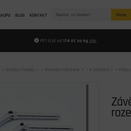
ÁKUPU
BLOG
KONTAKT
Hledat
PET-G již od
174 Kč za kg
zde.
>
Stavba modelu
>
Stavební bižuterie
>
K ovládání
>
Páky,
Záv
roze