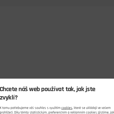
Chcete náš web používat tak, jak jste
zvyklí?
K tomu potřebujeme váš souhlas s využitím
cookies
, které se ukládají ve vašem
prohlížeči. Díky těmto statistickým, preferenčním a reklamním cookies zjistíme, ja