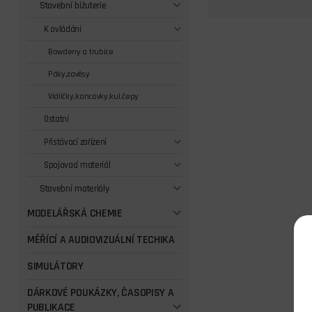
Stavební bižuterie
K ovládání
Bowdeny a trubice
Páky,zavěsy
Vidličky,koncovky,kul.čepy
Ostatní
Přistávací zařízení
Spojovací materiál
Stavební materiály
MODELÁŘSKÁ CHEMIE
MĚŘÍCÍ A AUDIOVIZUÁLNÍ TECHIKA
SIMULÁTORY
DÁRKOVÉ POUKÁZKY, ČASOPISY A
PUBLIKACE