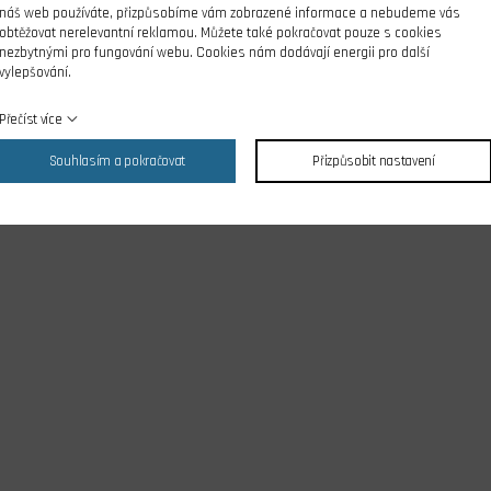
náš web používáte, přizpůsobíme vám zobrazené informace a nebudeme vás
obtěžovat nerelevantní reklamou. Můžete také pokračovat pouze s cookies
nezbytnými pro fungování webu. Cookies nám dodávají energii pro další
vylepšování.
Přečíst více
Souhlasím a pokračovat
Přizpůsobit nastavení