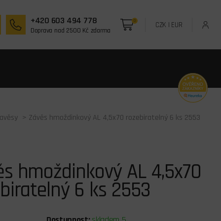
+420 603 494 778
0
CZK
|
EUR
Doprava nad 2500 Kč zdarma
zavěsy
> Závěs hmoždinkový AL 4,5x70 rozebiratelný 6 ks 2553
ěs hmoždinkový AL 4,5x70
biratelný 6 ks 2553
Dostupnost:
skladem 5