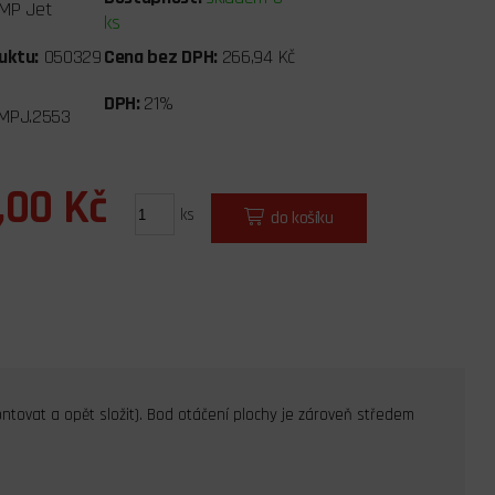
MP Jet
ks
uktu:
050329
Cena bez DPH:
266,94 Kč
DPH:
21%
MPJ.2553
,00 Kč
ks
do košíku
ontovat a opět složit). Bod otáčení plochy je zároveň středem