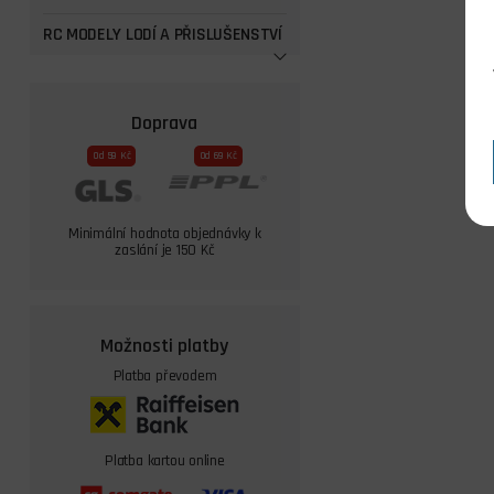
RC MODELY LODÍ A PŘISLUŠENSTVÍ
Doprava
Od 59 Kč
Od 69 Kč
Minimální hodnota objednávky k
zaslání je 150 Kč
Možnosti platby
Platba převodem
Platba kartou online