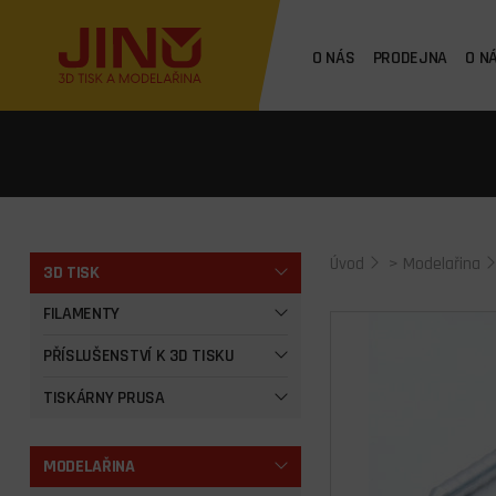
O NÁS
PRODEJNA
O N
Úvod
>
Modelařina
3D TISK
FILAMENTY
PŘÍSLUŠENSTVÍ K 3D TISKU
TISKÁRNY PRUSA
MODELAŘINA