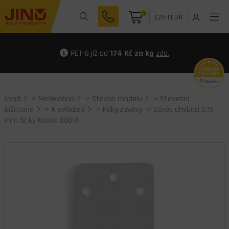
0
CZK
|
EUR
PET-G již od
174 Kč za kg
zde.
Úvod
>
Modelařina
>
Stavba modelu
>
Stavební
bižuterie
>
K ovládání
>
Páky,zavěsy
> Závěs ohýbací 0,15
mm 12 ks Kavan 0081A