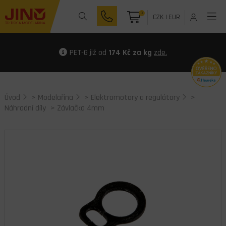
0
CZK
|
EUR
PET-G již od
174 Kč za kg
zde.
Úvod
>
Modelařina
>
Elektromotory a regulátory
>
Náhradní díly
> Závlačka 4mm