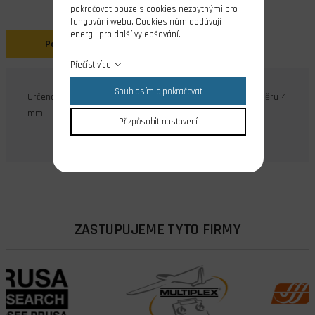
pokračovat pouze s cookies nezbytnými pro
fungování webu. Cookies nám dodávají
energii pro další vylepšování.
Popis
Přečíst více
Souhlasím a pokračovat
Určeno jako náhradní díl k motorům Ray, Foxy a Axi o průměru 4
mm
Přizpůsobit nastavení
ZASTUPUJEME TYTO FIRMY