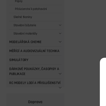
Papíry
Příslušenství k potahování
Skelné tkaniny
Stavební bižuterie
Stavební materiály
MODELÁŘSKÁ CHEMIE
MĚŘÍCÍ A AUDIOVIZUÁLNÍ TECHIKA
SIMULÁTORY
DÁRKOVÉ POUKÁZKY, ČASOPISY A
PUBLIKACE
RC MODELY LODÍ A PŘISLUŠENSTVÍ
Doprava