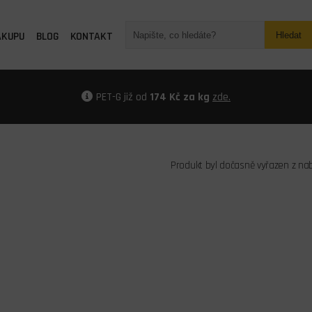
ÁKUPU
BLOG
KONTAKT
Hledat
PET-G již od
174 Kč za kg
zde.
Produkt byl dočasně vyřazen z na