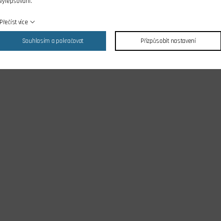
vylepšování.
Přečíst více
Souhlasím a pokračovat
Přizpůsobit nastavení