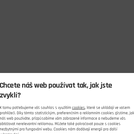
Chcete náš web používat tak, jak jste
zvyklí?
K tomu potřebujeme váš souhlas s využitím
cookies
, které se ukládají ve vašem
prohlížeči. Díky těmto statistickým, preferenčním a reklamním cookies zjistíme, ja
náš web používáte, přizpůsobíme vám zobrazené informace a nebudeme vás
obtěžovat nerelevantní reklamou. Můžete také pokračovat pouze s cookies
nezbytnými pro fungování webu. Cookies nám dodávají energii pro další