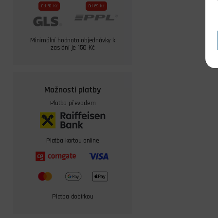
Od 59 Kč
Od 69 Kč
Minimální hodnota objednávky k
zaslání je 150 Kč
Možnosti platby
Platba převodem
Platba kartou online
Platba dobírkou