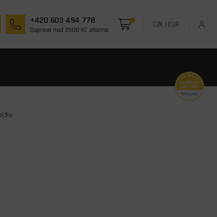
+420 603 494 778
0
CZK
|
EUR
Doprava nad 2500 Kč zdarma
bídky