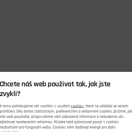
Chcete náš web používat tak, jak jste
zvyklí?
K tomu potřebujeme váš souhlas s využitím
cookies
, které se ukládají ve vašem
prohlížeči. Díky těmto statistickým, preferenčním a reklamním cookies zjistíme, ja
náš web používáte, přizpůsobíme vám zobrazené informace a nebudeme vás
obtěžovat nerelevantní reklamou. Můžete také pokračovat pouze s cookies
nezbytnými pro fungování webu. Cookies nám dodávají energii pro další