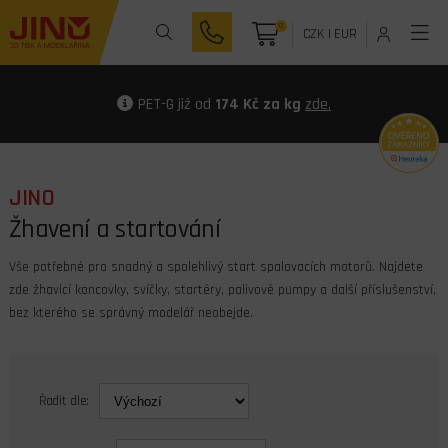
0
CZK
|
EUR
PET-G již od
174 Kč za kg
zde.
JINO
Žhavení a startování
Vše potřebné pro snadný a spolehlivý start spalovacích motorů. Najdete
zde žhavicí koncovky, svíčky, startéry, palivové pumpy a další příslušenství,
bez kterého se správný modelář neobejde.
Řadit dle: