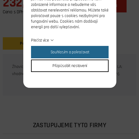
232,00 Kč
ks
do košíku
zobrazené informace a nebudeme vás
obtěžovat nerelevantní reklamou. Můžete také
Cena s DPH
pokračovat pouze s cookies nezbytnými pro
fungování webu. Cookies nám dodávají
energii pro další vylepšování.
Přečíst více
Popis
Souhlasím a pokračovat
Přizpůsobit nastavení
Žhavící svíčka teplá pro dvoutaktní letecké motory OS Max LA;
vhodná především pro motory menších kubatur (1,5-6,5 ccm).
ZASTUPUJEME TYTO FIRMY