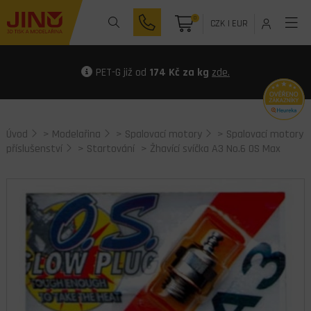
0
CZK
|
EUR
PET-G již od
174 Kč za kg
zde.
Úvod
>
Modelařina
>
Spalovací motory
>
Spalovací motory
příslušenství
>
Startování
> Žhavící svíčka A3 No.6 OS Max