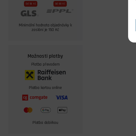
Od 59 Kč
Od 69 Kč
Minimální hodnota objednávky k
zaslání je 150 Kč
Možnosti platby
Platba převodem
Platba kartou online
Platba dobírkou