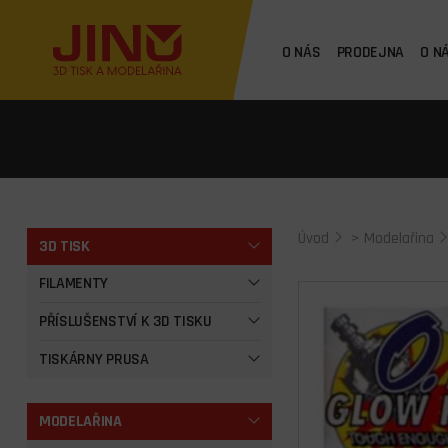
O NÁS
PRODEJNA
O N
Úvod
>
Modelařina
3D TISK
FILAMENTY
PŘÍSLUŠENSTVÍ K 3D TISKU
TISKÁRNY PRUSA
MODELAŘINA