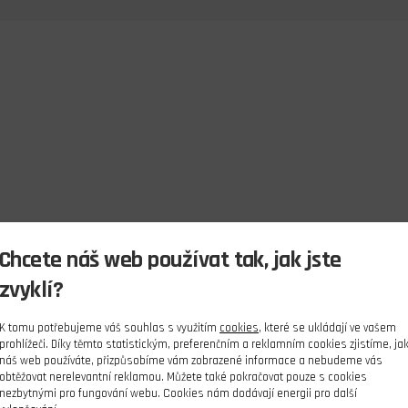
Chcete náš web používat tak, jak jste
zvyklí?
K tomu potřebujeme váš souhlas s využitím
cookies
, které se ukládají ve vašem
prohlížeči. Díky těmto statistickým, preferenčním a reklamním cookies zjistíme, ja
náš web používáte, přizpůsobíme vám zobrazené informace a nebudeme vás
obtěžovat nerelevantní reklamou. Můžete také pokračovat pouze s cookies
nezbytnými pro fungování webu. Cookies nám dodávají energii pro další