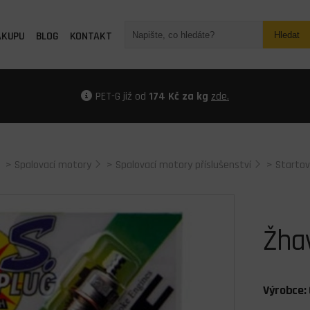
ÁKUPU
BLOG
KONTAKT
Hledat
PET-G již od
174 Kč za kg
zde.
>
Spalovací motory
>
Spalovací motory příslušenství
>
Startov
Žhav
Výrobce: