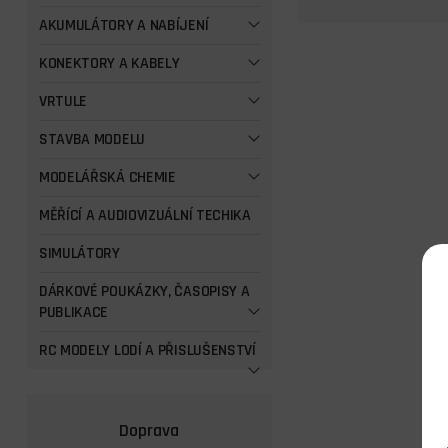
AKUMULÁTORY A NABÍJENÍ
KONEKTORY A KABELY
VRTULE
STAVBA MODELU
MODELÁŘSKÁ CHEMIE
MĚŘÍCÍ A AUDIOVIZUÁLNÍ TECHIKA
SIMULÁTORY
DÁRKOVÉ POUKÁZKY, ČASOPISY A
PUBLIKACE
RC MODELY LODÍ A PŘISLUŠENSTVÍ
Doprava