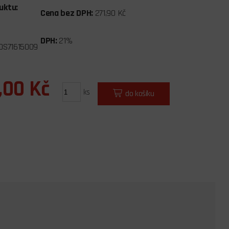
uktu:
Cena bez DPH:
271,90 Kč
DPH:
21%
OS71615009
,00 Kč
ks
do košíku