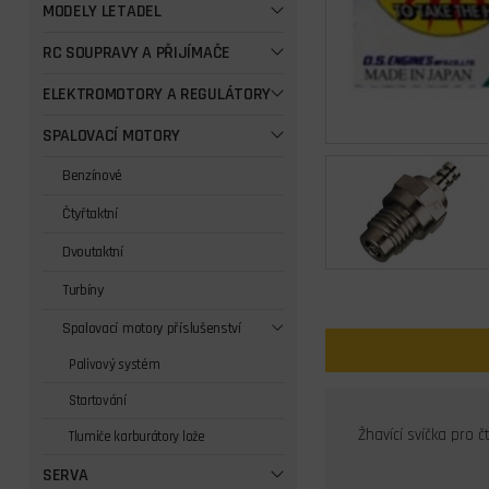
MODELY LETADEL
RC SOUPRAVY A PŘIJÍMAČE
ELEKTROMOTORY A REGULÁTORY
SPALOVACÍ MOTORY
Benzínové
Čtyřtaktní
Dvoutaktní
Turbíny
Spalovací motory příslušenství
Palivový systém
Startování
Žhavící svíčka pro č
Tlumiče karburátory lože
SERVA