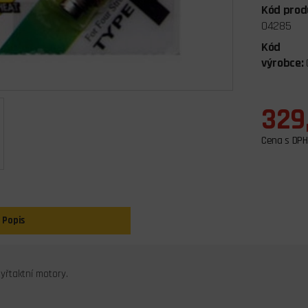
Kód prod
04285
Kód
výrobce:
329
Cena s DPH
Popis
tyřtaktní motory.