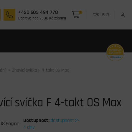
+420 603 494 778
0
CZK
|
EUR
Doprava nad 2500 Kč zdarma
ání
> Žhavící svíčka F 4-takt OS Max
ící svíčka F 4-takt OS Max
Dostupnost:
dostupnost 2-
OS Engine
4 dny