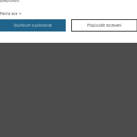
vylepšování.
Přečíst více
Souhlasím a pokračovat
Přizpůsobit nastavení