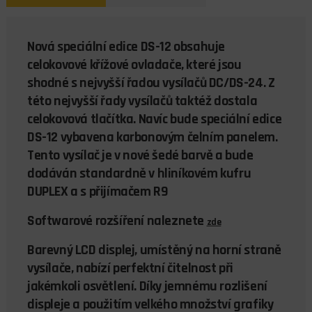
Nová speciální edice DS-12 obsahuje
celokovové křížové ovladače, které jsou
shodné s nejvyšší řadou vysílačů DC/DS-24. Z
této nejvyšší řady vysílačů taktéž dostala
celokovová tlačítka. Navíc bude speciální edice
DS-12 vybavena karbonovým čelním panelem.
Tento vysílač je v nové šedé barvě a bude
dodáván standardně v hliníkovém kufru
DUPLEX a s přijímačem R9
Softwarové rozšíření naleznete
zde
Barevný LCD displej, umístěný na horní straně
vysílače, nabízí perfektní čitelnost při
jakémkoli osvětlení. Díky jemnému rozlišení
displeje a použitím velkého množství grafiky