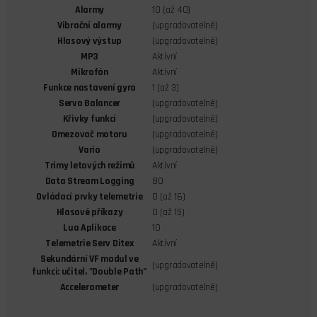
Alarmy
10 (až 40)
Vibrační alarmy
(upgradovatelné)
Hlasový výstup
(upgradovatelné)
MP3
Aktivní
Mikrofón
Aktivní
Funkce nastavení gyra
1 (až 3)
Servo Balancer
(upgradovatelné)
Křivky funkcí
(upgradovatelné)
Omezovač motoru
(upgradovatelné)
Vario
(upgradovatelné)
Trimy letových režimů
Aktivní
Data Stream Logging
80
Ovládací prvky telemetrie
0 (až 16)
Hlasové příkazy
0 (až 15)
Lua Aplikace
10
Telemetrie Serv Ditex
Aktivní
Sekundární VF modul ve
(upgradovatelné)
funkci: učitel, "Double Path”
Accelerometer
(upgradovatelné)