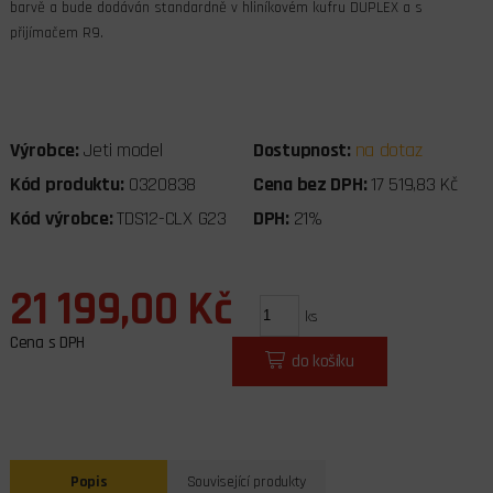
barvě a bude dodáván standardně v hliníkovém kufru DUPLEX a s
přijímačem R9.
Výrobce:
Jeti model
Dostupnost:
na dotaz
Kód produktu:
0320838
Cena bez DPH:
17 519,83 Kč
Kód výrobce:
TDS12-CLX G23
DPH:
21%
21 199,00 Kč
ks
Cena s DPH
do košíku
Popis
Související produkty