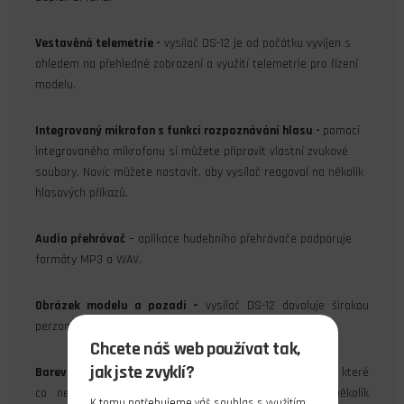
Vestavěná telemetrie -
vysílač DS-12 je od počátku vyvíjen s
ohledem na přehledné zobrazení a využití telemetrie pro řízení
modelu.
Integrovaný mikrofon s funkcí rozpoznávání hlasu -
pomocí
integrovaného mikrofonu si můžete připravit vlastní zvukové
soubory. Navíc můžete nastavit, aby vysílač reagoval na několik
hlasových příkazů.
Audio přehrávač
– aplikace hudebního přehrávače podporuje
formáty MP3 a WAV.
Obrázek modelu a pozadí –
vysílač DS-12 dovoluje širokou
perzonalizaci celého uživatelského prostředí.
Chcete náš web používat tak,
jak jste zvyklí?
Barevná schémata
– je možné vybrat barevné schéma, které
co nejlépe odpovídá barvám modelu. DS-12 nabízí několik
K tomu potřebujeme váš souhlas s využitím