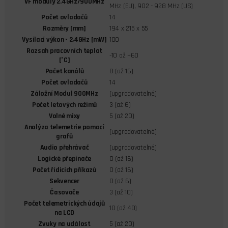
VF moduly 2.4GHz/900MHz
MHz (EU), 902 - 928 MHz (US)
Počet ovladačů
14
Rozměry [mm]
194 x 215 x 55
Vysílací výkon - 2,4GHz [mW]
100
Rozsah pracovních teplot
-10 až +60
[°C]
Počet kanálů
8 (až 16)
Počet ovladačů
14
Záložní Modul 900MHz
(upgradovatelné)
Počet letových režimů
3 (až 6)
Volné mixy
5 (až 20)
Analýza telemetrie pomocí
(upgradovatelné)
grafů
Audio přehrávač
(upgradovatelné)
Logické přepínače
0 (až 16)
Počet řídicích příkazů
0 (až 16)
Sekvencer
0 (až 6)
Časovače
3 (až 10)
Počet telemetrických údajů
10 (až 40)
na LCD
Zvuky na událost
5 (až 20)