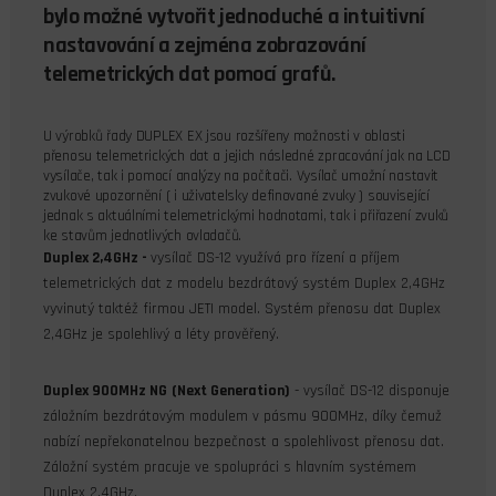
bylo možné vytvořit jednoduché a intuitivní
nastavování a zejména zobrazování
telemetrických dat pomocí grafů.
U výrobků řady DUPLEX EX jsou rozšířeny možnosti v oblasti
přenosu telemetrických dat a jejich následné zpracování jak na LCD
vysílače, tak i pomocí analýzy na počítači. Vysílač umožní nastavit
zvukové upozornění ( i uživatelsky definované zvuky ) související
jednak s aktuálními telemetrickými hodnotami, tak i přiřazení zvuků
ke stavům jednotlivých ovladačů.
Duplex 2,4GHz -
vysílač DS-12 využívá pro řízení a příjem
telemetrických dat z modelu bezdrátový systém Duplex 2,4GHz
vyvinutý taktéž firmou JETI model. Systém přenosu dat Duplex
2,4GHz je spolehlivý a léty prověřený.
Duplex 900MHz NG
(Next Generation)
- vysílač DS-12 disponuje
záložním bezdrátovým modulem v pásmu 900MHz, díky čemuž
nabízí nepřekonatelnou bezpečnost a spolehlivost přenosu dat.
Záložní systém pracuje ve spolupráci s hlavním systémem
Duplex 2,4GHz.