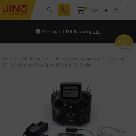
0
CZK
|
EUR
PET-G již od
174 Kč za kg
zde.
Úvod
>
Modelařina
>
RC soupravy a přijímače
>
Vysílače
>
DS-12 EX Carbon Gray Special Edition 23 Duplex