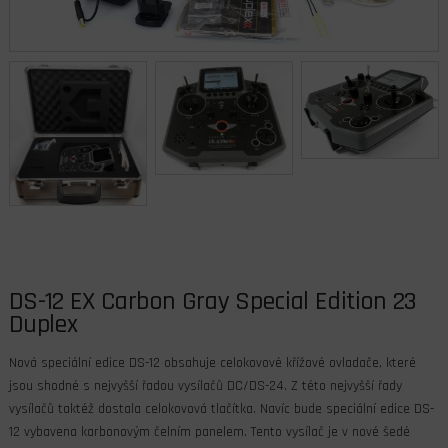
DS-12 EX Carbon Gray Special Edition 23
Duplex
Nová speciální edice DS-12 obsahuje celokovové křížové ovladače, které
jsou shodné s nejvyšší řadou vysílačů DC/DS-24. Z této nejvyšší řady
vysílačů taktéž dostala celokovová tlačítka. Navíc bude speciální edice DS-
12 vybavena karbonovým čelním panelem. Tento vysílač je v nové šedé