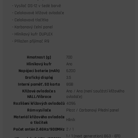
- Vysílač DS-12 v šedé barvě
- Celokovové křížové ovladače
- Celokovová tlačítka
- Karbonový čelní panel
- Hliníkový kufr DUPLEX
- Přiložen přijímač R9
Hmotnost [g]
700
Hliníkový kufr
Ano
Napájecí baterie (mAh)
6200
Grafický displej
3.5
Interní paměť, SD karta
8GB
Křížové ovladače s
Ano / Ano (není součástí křížového
HALL/Vibrace
ovladače)
Rozlišení křížových ovladačů
4096
Rám vysílače
Plast / Carbonový Přední panel
Materiál křížového ovladače
Hliník
a tlačítek
Počet antén 2.4GHz/900MHz
2 / 1
1 / 1 (next generation) 863 - 870