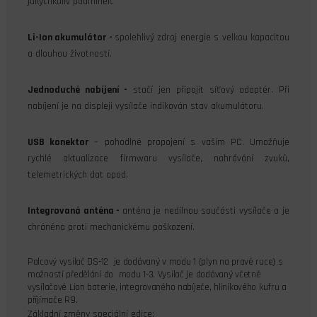
jakýchkoliv podmínek.
Li-Ion akumulátor -
spolehlivý zdroj energie s velkou kapacitou
a dlouhou životností.
Jednoduché nabíjení -
stačí jen připojit síťový adaptér. Při
nabíjení je na displeji vysílače indikován stav akumulátoru.
USB konektor
– pohodlné propojení s vaším PC. Umožňuje
rychlé aktualizace firmwaru vysílače, nahrávání zvuků,
telemetrických dat apod.
Integrovaná anténa -
anténa je nedílnou součásti vysílače a je
chráněna proti mechanickému poškození.
Palcový vysílač DS-12 je dodávaný v modu 1 (plyn na pravé ruce) s
možností předělání do modu 1-3. Vysílač je dodávaný včetně
vysílačové Lion baterie, integrovaného nabíječe, hliníkového kufru a
příjímače R9.
Základní změny speciální edice: