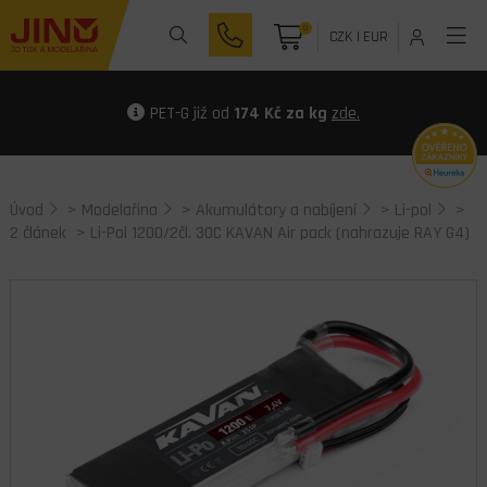
0
CZK
|
EUR
PET-G již od
174 Kč za kg
zde.
Úvod
>
Modelařina
>
Akumulátory a nabíjení
>
Li-pol
>
2 článek
> Li-Pol 1200/2čl. 30C KAVAN Air pack (nahrazuje RAY G4)