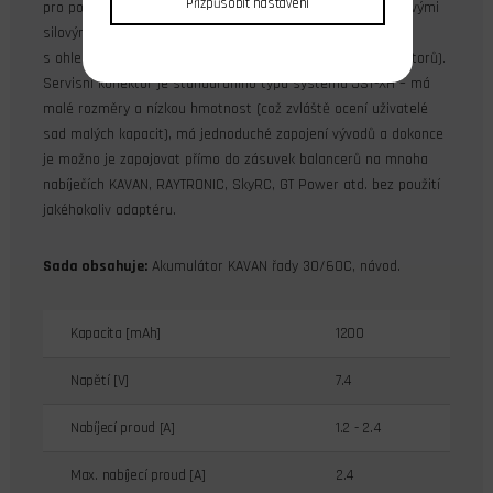
Přizpůsobit nastavení
pro pohon modelů letadel a vrtulníků. Je opatřena silikonovými
silovými (nabíjecími) kabely s průřezem dimenzovaným
s ohledem na předpokládané proudové zatížení (bez konektorů).
Servisní konektor je standardního typu systému JST-XH – má
malé rozměry a nízkou hmotnost (což zvláště ocení uživatelé
sad malých kapacit), má jednoduché zapojení vývodů a dokonce
je možno je zapojovat přímo do zásuvek balancerů na mnoha
nabíječích KAVAN, RAYTRONIC, SkyRC, GT Power atd. bez použití
jakéhokoliv adaptéru.
Sada obsahuje:
Akumulátor KAVAN řady 30/60C, návod.
Kapacita [mAh]
1200
Napětí [V]
7.4
Nabíjecí proud [A]
1.2 - 2.4
Max. nabíjecí proud [A]
2.4