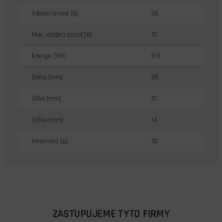
Vybíjecí proud [A]
36
Max. vybíjecí proud [A]
72
Energie [Wh]
8.9
Délka [mm]
95
Šířka [mm]
31
Výška [mm]
14
Hmotnost [g]
70
ZASTUPUJEME TYTO FIRMY