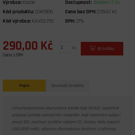
Výrobce:
Kavan
Dostupnost:
skladem 2 ks
Kód produktu:
0347805
Cena bez DPH:
239,67 Kč
Kód výrobce:
KAV33.7112
DPH:
21%
290,00 Kč
ks
do košíku
Cena s DPH
Popis
Související produkty
Lithiumpolymerové akumulátory KAVAN řady 30/60C spolehlivě
pokrývají potřeby rekreačního modeláře: mají maximální vybíjecí
proud 30C, možnost rychlého nabíjení 2C, širokou škálu kapacit
(350-3250 mAh), výbornou dlouhodobou životnost a příznivou