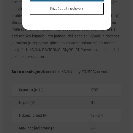
pro pohon modelů letadel a vrtulníků. Je opatřena silikonovými
Přizpůsobit nastavení
silovými (nabíjecími) kabely s průřezem dimenzovaným
s ohledem na předpokládané proudové zatížení (bez konektorů).
Servisní konektor je standardního typu systému JST-XH – má
malé rozměry a nízkou hmotnost (což zvláště ocení uživatelé
sad malých kapacit), má jednoduché zapojení vývodů a dokonce
je možno je zapojovat přímo do zásuvek balancerů na mnoha
nabíječích KAVAN, RAYTRONIC, SkyRC, GT Power atd. bez použití
jakéhokoliv adaptéru.
Sada obsahuje:
Akumulátor KAVAN řady 30/60C, návod.
Kapacita [mAh]
1200
Napětí [V]
11.1
Nabíjecí proud [A]
1.2 - 2.4
Max. nabíjecí proud [A]
2.4