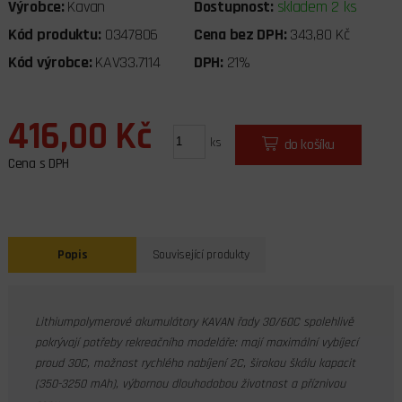
Výrobce:
Kavan
Dostupnost:
skladem 2 ks
Kód produktu:
0347806
Cena bez DPH:
343,80 Kč
Kód výrobce:
KAV33.7114
DPH:
21%
416,00 Kč
ks
do košíku
Cena s DPH
Popis
Související produkty
L
ithiumpolymerové akumulátory KAVAN řady 30/60C spolehlivě
pokrývají potřeby rekreačního modeláře: mají maximální vybíjecí
proud 30C, možnost rychlého nabíjení 2C, širokou škálu kapacit
(350-3250 mAh), výbornou dlouhodobou životnost a příznivou