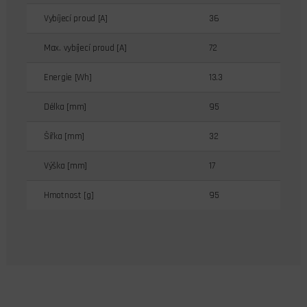
Vybíjecí proud [A]
36
Max. vybíjecí proud [A]
72
Energie [Wh]
13.3
Délka [mm]
95
Šířka [mm]
32
Výška [mm]
17
Hmotnost [g]
95