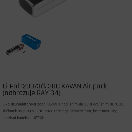
Li-Pol 1200/3čl. 30C KAVAN Air pack
(nahrazuje RAY G4)
LiPo akumulátorová sada KAVAN s nabíjením do 2C a vybíjením 30/60C.
Tříčlánek 3s1p 11,1 V 1200 mAh, rozměry: 95x32x17mm, hmotnost 95g,
servisní konektor JST-XH.