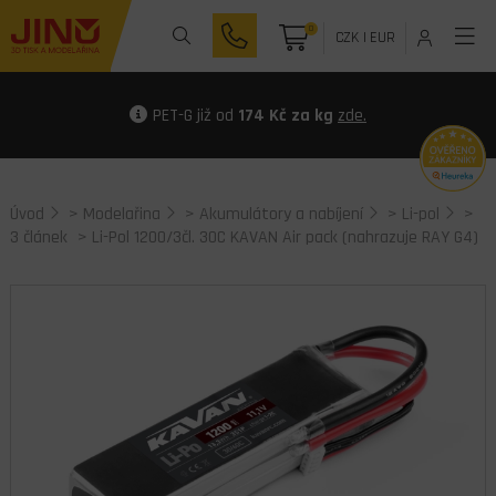
0
CZK
|
EUR
PET-G již od
174 Kč za kg
zde.
Úvod
>
Modelařina
>
Akumulátory a nabíjení
>
Li-pol
>
3 článek
> Li-Pol 1200/3čl. 30C KAVAN Air pack (nahrazuje RAY G4)