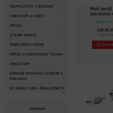
AKUMULÁTORY A NABÍJENÍ
Plnící venti
benzínový 
KONEKTORY A KABELY
skladem 10
VRTULE
241,00 
STAVBA MODELU
Cena s DPH
MODELÁŘSKÁ CHEMIE
Do koš
MĚŘÍCÍ A AUDIOVIZUÁLNÍ TECHIKA
SIMULÁTORY
DÁRKOVÉ POUKÁZKY, ČASOPISY A
PUBLIKACE
RC MODELY LODÍ A PŘISLUŠENSTVÍ
Doprava