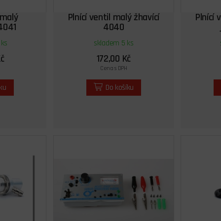
l malý
Plnící ventil malý žhavící
Plnící 
4041
4040
 ks
skladem 5 ks
Kč
172,00 Kč
Cena s DPH
íku
Do košíku