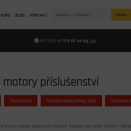
ÁKUPU
BLOG
KONTAKT
Hledat
PET-G již od
174 Kč za kg
zde.
 motory příslušenství
Startování
Tlumiče karburátory lože
Vrtulové 
 chod a údržbu spalovacích motorů. Najdete zde svíčky, tlumiče, nádrže, p