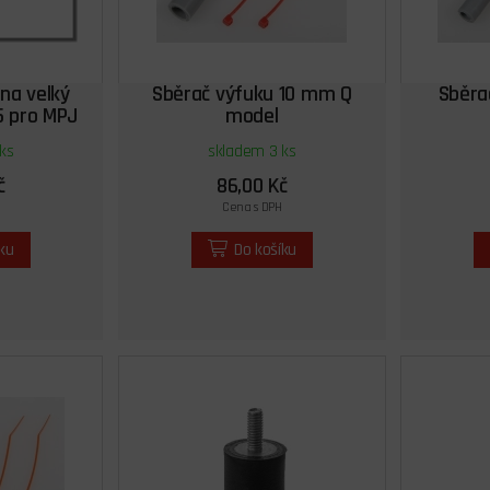
na velký
Sběrač výfuku 10 mm Q
Sběra
5 pro MPJ
model
048
ks
skladem 3 ks
č
86,00 Kč
Cena s DPH
íku
Do košíku