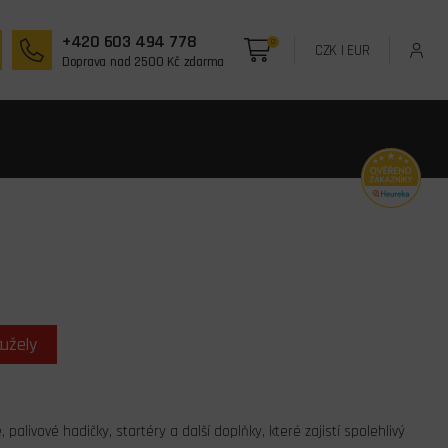
+420 603 494 778
0
CZK
|
EUR
Doprava nad 2500 Kč zdarma
kužely
alivové hadičky, startéry a další doplňky, které zajistí spolehlivý