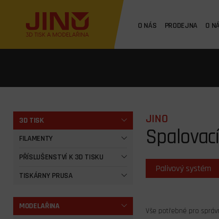
O NÁS
PRODEJNA
O N
JINO
3D TISK
Spalovací
FILAMENTY
PŘÍSLUŠENSTVÍ K 3D TISKU
Palivový systém
TISKÁRNY PRUSA
MODELAŘINA
Vše potřebné pro správný