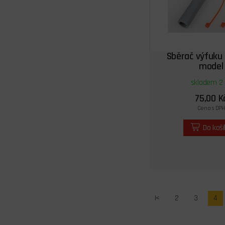
Sběrač výfuku
model
skladem 2 
75,00 K
Cena s DPH
Do koš
|<
2
3
4