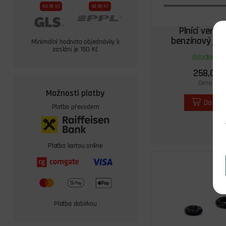
Od 59 Kč
Od 69 Kč
Plnící ventil
benzínový je
Minimální hodnota objednávky k
zaslání je 150 Kč
skladem 9 
258,00 
Cena s DPH
Možnosti platby
Do koš
Platba převodem
Platba kartou online
Platba dobírkou