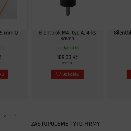
 9 mm Q
Silentblok M4, typ A, 4 ks
Silentb
Kavan
ks
skladem 4 ks
č
169,00 Kč
Cena s DPH
íku
Do košíku
5
>|
ZASTUPUJEME TYTO FIRMY