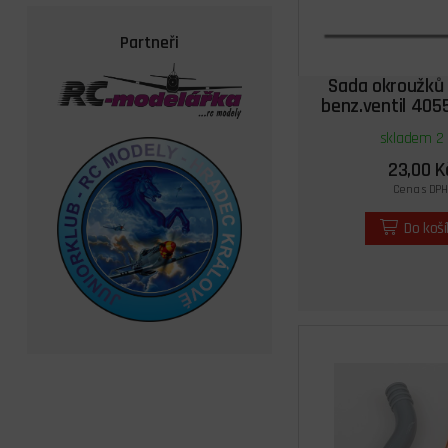
Partneři
Sada okroužků 
benz.ventil 405
4043, 4
skladem 2 
23,00 K
Cena s DPH
Do koš