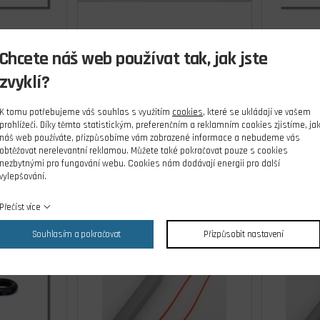
 velký
Power panel Multi s
Sada 
Chcete náš web používat tak, jak jste
dn.4048
čerpadlem
benz.ve
zvyklí?
ks
skladem 1 ks
Kč
1 348,00 Kč
K tomu potřebujeme váš souhlas s využitím
cookies
, které se ukládají ve vašem
Cena s DPH
prohlížeči. Díky těmto statistickým, preferenčním a reklamním cookies zjistíme, ja
náš web používáte, přizpůsobíme vám zobrazené informace a nebudeme vás
íku
Do košíku
obtěžovat nerelevantní reklamou. Můžete také pokračovat pouze s cookies
nezbytnými pro fungování webu. Cookies nám dodávají energii pro další
vylepšování.
Přečíst více
Souhlasím a pokračovat
Přizpůsobit nastavení