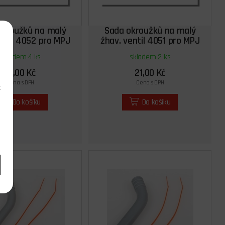
okroužků na malý
Sada okroužků na malý
ntil 4052 pro MPJ
žhav. ventil 4051 pro MPJ
4041, 4046
4040, 4045
skladem 4 ks
skladem 2 ks
21,00 Kč
21,00 Kč
Cena s DPH
Cena s DPH
k
Do košíku
Do košíku