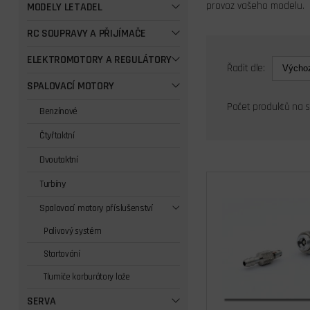
provoz vašeho modelu.
MODELY LETADEL
RC SOUPRAVY A PŘIJÍMAČE
ELEKTROMOTORY A REGULÁTORY
Řadit dle:
SPALOVACÍ MOTORY
Počet produktů na 
Benzínové
Čtyřtaktní
Dvoutaktní
Turbíny
Spalovací motory příslušenství
Palivový systém
Startování
Tlumiče karburátory lože
SERVA