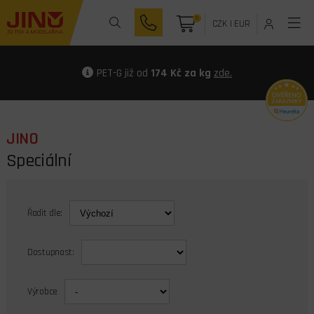
0
CZK
|
EUR
PET-G již od
174 Kč za kg
zde.
JINO
Speciální
Řadit dle:
Dostupnost:
Výrobce