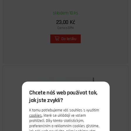
skladem 10 ks
23,00 Kč
Cena s DPH
Do košíku
Chcete náš web používat tak,
jak jste zvyklí?
K tomu potřebujeme váš souhlas s využitím
cookies
, které se ukládají ve vašem
prohlížeči. Díky těmto statistickým,
preferenčním a reklamním cookies zjistíme,