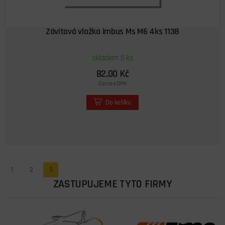
Závitová vložka imbus Ms M6 4ks 1138
skladem 5 ks
82,00 Kč
Cena s DPH
Do košíku
1
2
3
ZASTUPUJEME TYTO FIRMY