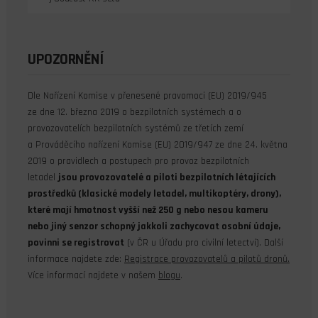
UPOZORNĚNÍ
Dle Nařízení Komise v přenesené pravomoci (EU) 2019/945
ze dne 12. března 2019 o bezpilotních systémech a o
provozovatelích bezpilotních systémů ze třetích zemí
a Prováděcího nařízení Komise (EU) 2019/947 ze dne 24. května
2019 o pravidlech a postupech pro provoz bezpilotních
letadel
jsou provozovatelé a piloti bezpilotních létajících
prostředků (klasické modely letadel, multikoptéry, drony),
které mají hmotnost vyšší než 250 g nebo nesou kameru
nebo jiný senzor schopný jakkoli zachycovat osobní údaje,
povinni se registrovat
(v ČR u Úřadu pro civilní letectví). Další
informace najdete zde:
Registrace provozovatelů a pilotů dronů.
Více informací najdete v našem
blogu
.