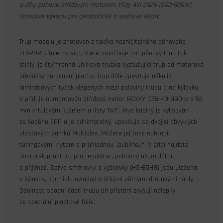
a díky pohonu střídavým motorem třídy AXI 2826 (600-800W)
dostatek výkonu pro akrobatické a svahové létání.
Trup modelu je zhotoven z takřka nezničitelného pěnového
ELAPORu. Tajemstvím, které umožňuje mít pěnový trup tak
štíhlý, je čtyřhranná uhlíková trubka vyztužující trup od motorové
přepážky po ocasní plochy. Trup dále zpevňuje několik
laminátových tyček vlepených mezi poloviny trupu a na kýlovku.
V přídi je namontován střídavý motor ROXXY C35-48-990kv s 55
mm vrtulovým kuželem a listy 11x7". Kryt kabiny je vylisován
ze šedého EPP a je odnímatelný, upevňuje se dvojicí obvyklých
plastových zámků Multiplex. Můžete jej také nahradit
tuningovým krytem s průhlednou „bublinou". V přídi najdete
dostatek prostoru pro regulátor, pohonný akumulátor
a přijímač. Serva směrovky a výškovky (HS-65HB) jsou uložena
v kýlovce, kormidla ovládají krátkými přímými drátovými táhly.
Odolnost spodní části trupu při přistání zvyšují nálepky
ze speciální plastové fólie.