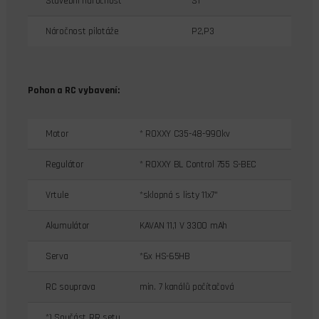
Stavební náročnost
S1
Náročnost pilotáže
P2,P3
Pohon a RC vybavení:
Motor
* ROXXY C35-48-990kv
Regulátor
* ROXXY BL Control 755 S-BEC
Vrtule
*sklopná s listy 11x7"
Akumulátor
KAVAN 11,1 V 3300 mAh
Serva
*6x HS-65HB
RC souprava
min. 7 kanálů počítačová
*) Součást RR setu