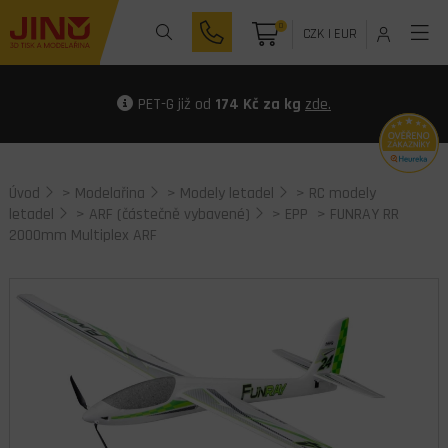
0
CZK
|
EUR
PET-G již od
174 Kč za kg
zde.
Úvod
>
Modelařina
>
Modely letadel
>
RC modely
letadel
>
ARF (částečně vybavené)
>
EPP
> FUNRAY RR
2000mm Multiplex ARF