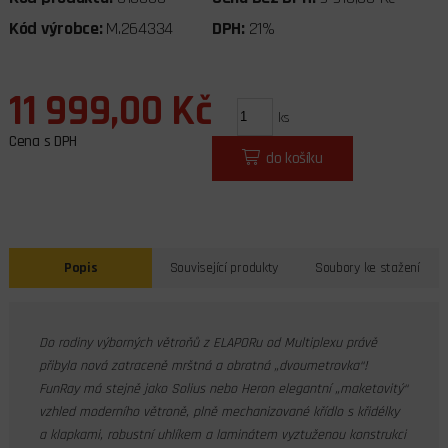
Kód výrobce:
M.264334
DPH:
21%
11 999,00 Kč
ks
Cena s DPH
do košíku
Popis
Související produkty
Soubory ke stažení
Do rodiny výborných větroňů z ELAPORu od Multiplexu právě
přibyla nová zatraceně mrštná a obratná „dvoumetrovka“!
FunRay má stejně jako Solius nebo Heron elegantní „maketovitý“
vzhled moderního větroně, plně mechanizované křídlo s křidélky
a klapkami, robustní uhlíkem a laminátem vyztuženou konstrukci