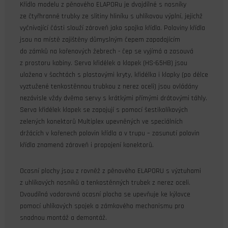
Křídlo modelu z pěnového ELAPORu je dvojdílné s nosníky
ze čtyřhranné trubky ze slitiny hliníku s uhlíkovou výplní, jejichž
vyčnívající části slouží zároveň jako spojka křídla. Poloviny křídla
jsou na místě zajištěny důmyslným čepem zapadajícím
do zámků na kořenových žebrech - čep se vyjímá a zasouvá
z prostoru kabiny. Serva křidélek a klapek (HS-65HB) jsou
uložena v šachtách s plastovými kryty, křidélka i klapky (po délce
vyztužené tenkostěnnou trubkou z nerez oceli) jsou ovládány
nezávisle vždy dvěma servy s krátkými přímými drátovými táhly.
Serva křidélek klapek se zapojují s pomocí šestikolíkových
zelených konektorů Multiplex upevněných ve speciálních
držácích v kořenech polovin křídla a v trupu – zasunutí polovin
křídla znamená zároveň i propojení konektorů.
Ocasní plochy jsou z rovněž z pěnového ELAPORU s výztuhami
z uhlíkových nosníků a tenkostěnných trubek z nerez oceli.
Dvoudílná vodorovná ocasní plocha se upevňuje ke kýlovce
pomocí uhlíkových spojek a zámkového mechanismu pro
snadnou montáž a demontáž.