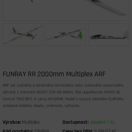
FUNRAY RR 2000mm Multiplex ARF
ARF set svižného a obratného termického nebo svahového motorového
větroně s motorem ROXXY C35-48-990kv, 70A regulátorem ROXXY BL
Control 755S-BEC, 6 servy HS-65HB. Model z vysoce odolného ELAPORu,
ovládaná křidélka, klapky, směrovka, výškovka.
Výrobce:
Multiplex
Dostupnost:
skladem 1 ks
Kód produktu:
016868
Cena bez DPH:
9 916,53 Kč