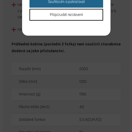
Souhlasím a pokračovat
takřka hotový model s trupem, křídlem a ocasními plochami
z pěnového ELAPORu s osazeným motorem, regulátorem a 6
Přizpůsobit nastavení
servy
návod
Průhledná kabina (poslední 2 fotky) není součístí stavebnice
dodává se jako přislušenství.
Rozpětí [mm]
2000
Délka [mm]
1230
Hmotnost [g]
1790
Plocha křídla [dm2]
40
Ovládané funkce
S,V,K(2),M,F(2)