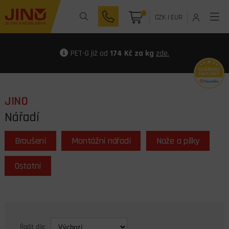
0
CZK
|
EUR
PET-G již od
174 Kč za kg
zde.
JINO
Nářadí
Broušení
Montážní nářadí
Nože a pilky
Ostatní
Řadit dle: