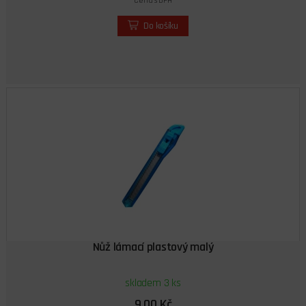
Cena s DPH
Do košíku
Nůž lámací plastový malý
skladem 3 ks
9,00 Kč