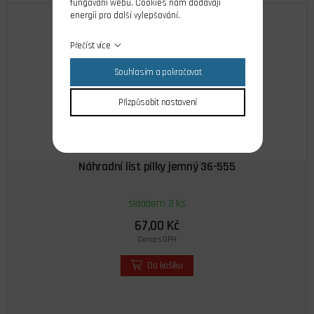
fungování webu. Cookies nám dodávají
energii pro další vylepšování.
Přečíst více
Souhlasím a pokračovat
Přizpůsobit nastavení
Náhradní list pilky jemný 36-555
skladem 3 ks
67,00 Kč
Cena s DPH
Do košíku