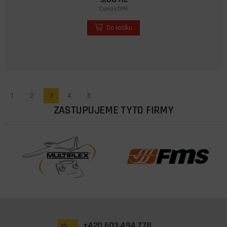
Cena s DPH
Do košíku
1
2
3
4
5
ZASTUPUJEME TYTO FIRMY
+420 603 494 778