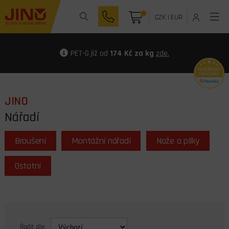
0
CZK
|
EUR
PET-G již od
174 Kč za kg
zde.
JINO
Nářadí
Broušení
Montážní nářadí
Nože a pilky
Ostatní
Řadit dle: