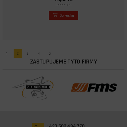
Cena s DPH
Do košíku
1
2
3
4
5
ZASTUPUJEME TYTO FIRMY
+420 603 494 778