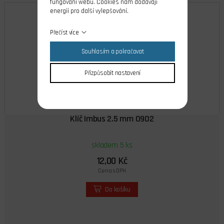
fungování webu. Cookies nám dodávají
energii pro další vylepšování.
Přečíst více
Souhlasím a pokračovat
Přizpůsobit nastavení
Klíč Imbus 2.5 mm 0902
skladem 5 ks
12,00 Kč
Cena s DPH
Do košíku