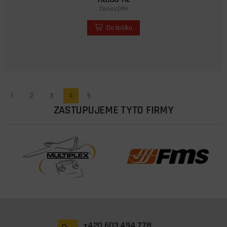
Cena s DPH
Do košíku
1
2
3
4
5
ZASTUPUJEME TYTO FIRMY
+420 603 494 778