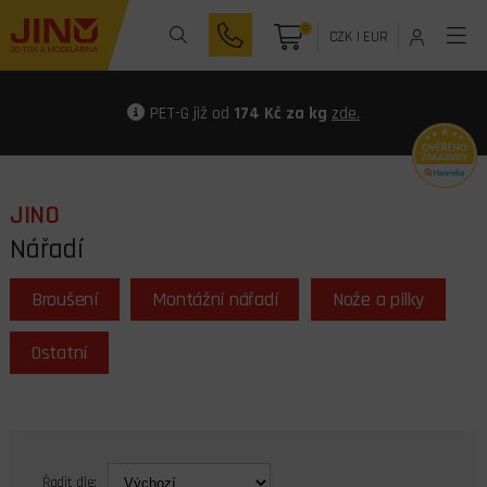
0
CZK
|
EUR
PET-G již od
174 Kč za kg
zde.
JINO
Nářadí
Broušení
Montážní nářadí
Nože a pilky
Ostatní
Řadit dle: