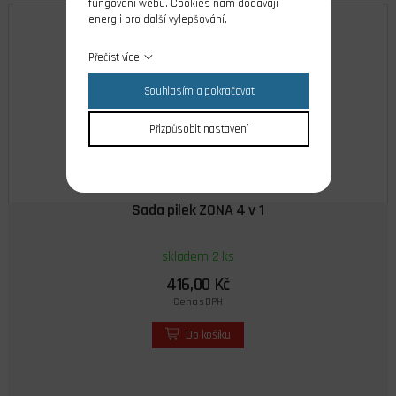
fungování webu. Cookies nám dodávají
energii pro další vylepšování.
Přečíst více
Souhlasím a pokračovat
Přizpůsobit nastavení
Sada pilek ZONA 4 v 1
skladem 2 ks
416,00 Kč
Cena s DPH
Do košíku