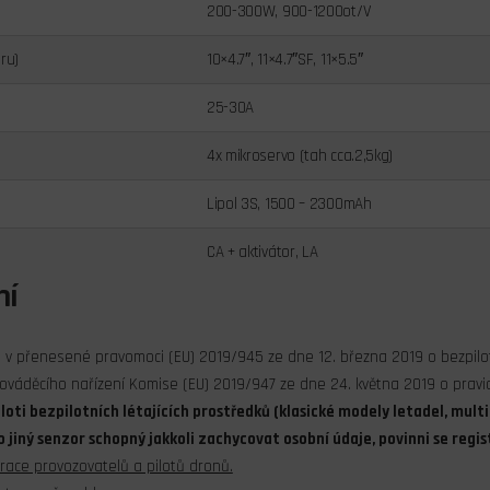
200-300W, 900-1200ot/V
ru)
10×4.7″, 11×4.7″SF, 11×5.5″
25-30A
4x mikroservo (tah cca.2,5kg)
Lipol 3S,
1500 – 2300mAh
CA + aktivátor, LA
ní
e v přenesené pravomoci (EU) 2019/945 ze dne 12. března 2019 o bezpilo
rováděcího nařízení Komise (EU) 2019/947 ze dne 24. května 2019 o prav
loti bezpilotních létajících prostředků (klasické modely letadel, mult
jiný senzor schopný jakkoli zachycovat osobní údaje, povinni se regi
race provozovatelů a pilotů dronů.