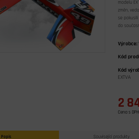
modelu EXT
změn, vedo
se pokusili
do součas
Výrobce:
Kód prod
Kód výro
EXTVA
2 8
Cena s DPH
Popis
Související produkty