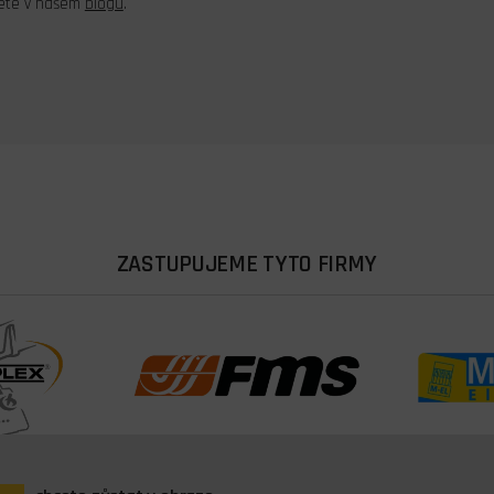
dete v našem
blogu
.
ZASTUPUJEME TYTO FIRMY