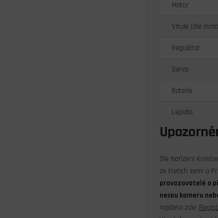
Motor
Vrtule (dle moto
Regulátor
Serva
Baterie
Lepidla
Upozorně
Dle Nařízení Komis
ze třetích zemí a P
provozovatelé a pi
nesou kameru nebo 
najdete zde:
Regist