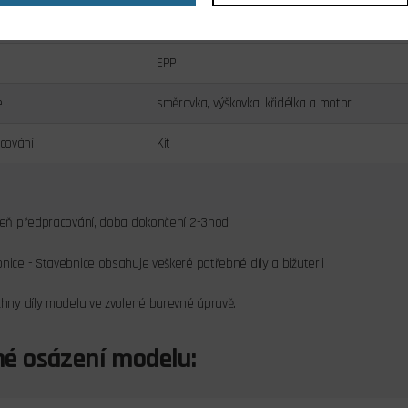
4
EPP
e
směrovka, výškovka, křidélka a motor
cování
Kit
upeň předpracování, doba dokončení 2-3hod
nice - Stavebnice obsahuje veškeré potřebné díly a bižuterii
chny díly modelu ve zvolené barevné úpravě.
é osázení modelu: