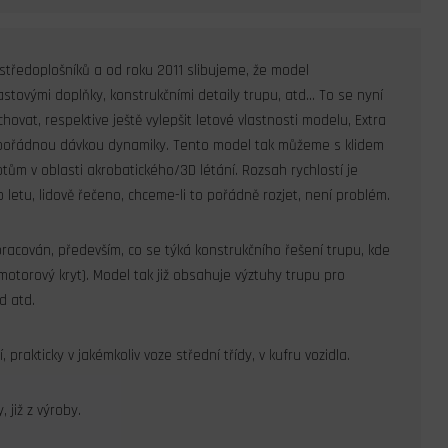
středoplošníků a od roku 2011 slibujeme, že model
tovými doplňky, konstrukčními detaily trupu, atd… To se nyní
vat, respektive ještě vylepšit letové vlastnosti modelu, Extra
it pořádnou dávkou dynamiky. Tento model tak můžeme s klidem
otům v oblasti akrobatického/3D létání. Rozsah rychlostí je
letu, lidově řečeno, chceme-li to pořádně rozjet, není problém.
pracován, především, co se týká konstrukčního řešení trupu, kde
motorový kryt). Model tak již obsahuje výztuhy trupu pro
d atd.
rakticky v jakémkoliv voze střední třídy, v kufru vozidla.
 již z výroby.