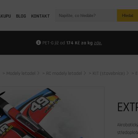
ÁKUPU
BLOG
KONTAKT
Hledat
PET-G již od
174 Kč za kg
zde.
>
Modely letadel
>
RC modely letadel
>
KIT (stavebnice)
>
E
EXT
Akrobatick
středoploš