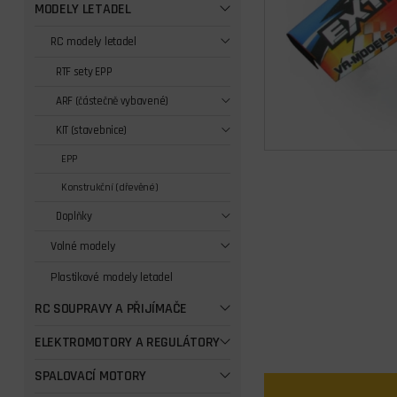
MODELY LETADEL
RC modely letadel
RTF sety EPP
ARF (částečně vybavené)
KIT (stavebnice)
EPP
Konstrukční (dřevěné)
Doplňky
Volné modely
Plastikové modely letadel
RC SOUPRAVY A PŘIJÍMAČE
ELEKTROMOTORY A REGULÁTORY
SPALOVACÍ MOTORY