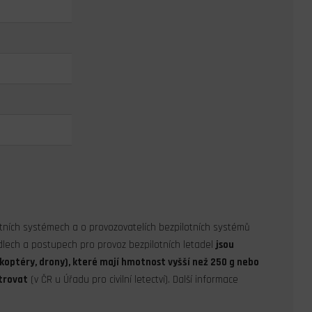
tních systémech a o provozovatelích bezpilotních systémů
idlech a postupech pro provoz bezpilotních letadel
jsou
ikoptéry, drony), které mají hmotnost vyšší než 250 g nebo
strovat
(v ČR u Úřadu pro civilní letectví). Další informace