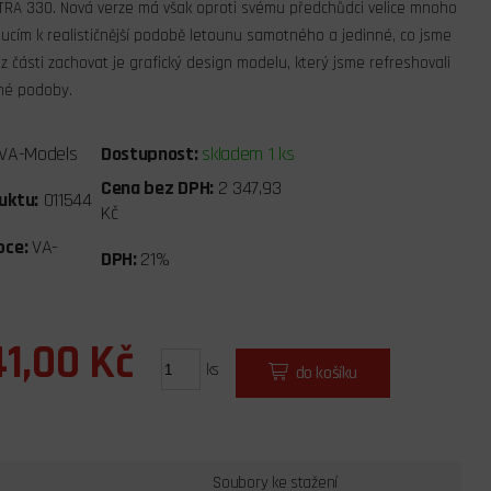
RA 330. Nová verze má však oproti svému předchůdci velice mnoho
ucím k realističnější podobě letounu samotného a jedinné, co jsme
 z části zachovat je grafický design modelu, který jsme refreshovali
né podoby.
VA-Models
Dostupnost:
skladem 1 ks
Cena bez DPH:
2 347,93
uktu:
011544
Kč
bce:
VA-
DPH:
21%
41,00 Kč
ks
do košíku
Soubory ke stažení