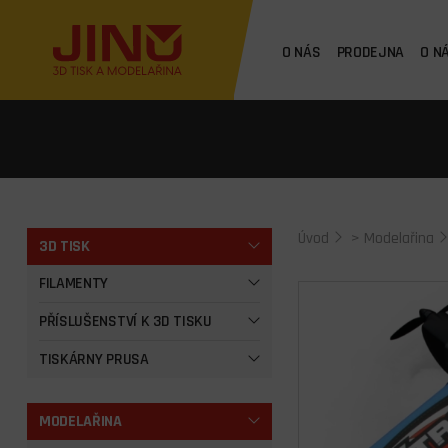
O NÁS
PRODEJNA
O N
Úvod
>
Modelařina
3D TISK
FILAMENTY
PŘÍSLUŠENSTVÍ K 3D TISKU
TISKÁRNY PRUSA
MODELAŘINA