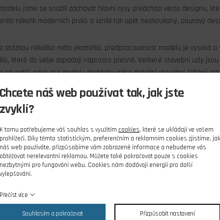
odelu jsme se snažili zachovat hlavní rysy předchozí verze designu, kter
enila několik moderních prvků a vznikl tak opět neokoukaný, poutavý desig
 otázkou několika málo okamžiků, předpracovanost modelu je vysoká a sta
ílů, které do sebe zapadají naprosto přesně. Veškeré stavební uzly jso
a jak patří, navíc je k modelu dodáván velice detailní stavební, tištěný
prostoru pro jakékoliv otázky či improvizaci.
Chcete náš web používat tak, jak jste
zvyklí?
otku doporučujeme volit střídavý motor s tahem okolo 1kg, 890-1200ot/
sti 9g s karbonitovými převody. Baterie je doporučována 1500 – 2200mAh 
K tomu potřebujeme váš souhlas s využitím
cookies
, které se ukládají ve vašem
ti, že vhodný výběr a letová hmotnost určuje i kvalitu letového a přede
prohlížeči. Díky těmto statistickým, preferenčním a reklamním cookies zjistíme, ja
náš web používáte, přizpůsobíme vám zobrazené informace a nebudeme vás
obtěžovat nerelevantní reklamou. Můžete také pokračovat pouze s cookies
nezbytnými pro fungování webu. Cookies nám dodávají energii pro další
1050 mm
vylepšování.
1080 mm
Přečíst více
590-660 g (dle použitého rc vybavení)
Souhlasím a pokračovat
Přizpůsobit nastavení