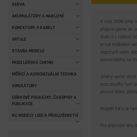
SERVA
AKUMULÁTORY A NABÍJENÍ
V roce 2008 jsme n
KONEKTORY A KABELY
přepracujeme do so
stalo a s radostí V
VRTULE
je tak majitelem v
STAVBA MODELU
doporučit všem, kdo
porovnatelný se sta
MODELÁŘSKÁ CHEMIE
MĚŘÍCÍ A AUDIOVIZUÁLNÍ TECHIKA
Změny oproti staré v
jsou použity nyní p
SIMULÁTORY
přesné lítání, sklo
DÁRKOVÉ POUKÁZKY, ČASOPISY A
PUBLIKACE
Rozpětí Extry je ny
RC MODELY LODÍ A PŘISLUŠENSTVÍ
Pro přesnost letu a 