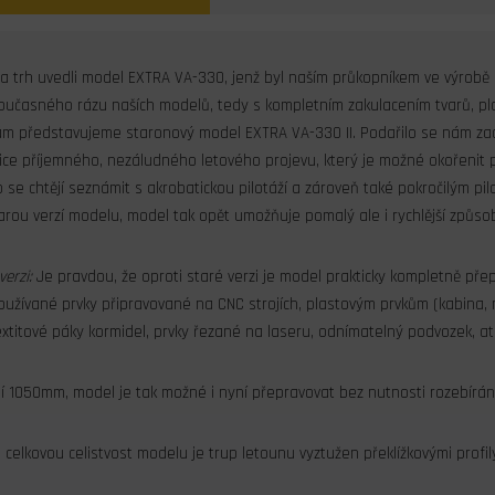
a trh uvedli model EXTRA VA-330, jenž byl naším průkopníkem ve výrobě 
učasného rázu naších modelů, tedy s kompletním zakulacením tvarů, plas
ám představujeme staronový model EXTRA VA-330 II. Podařilo se nám zacho
elice příjemného, nezáludného letového projevu, který je možné okořen
 se chtějí seznámit s akrobatickou pilotáží a zároveň také pokročilým pil
rou verzí modelu, model tak opět umožňuje pomalý ale i rychlější způsob 
erzi:
Je pravdou, že oproti staré verzi je model prakticky kompletně pře
oužívané prvky připravované na CNC strojích, plastovým prvkům (kabina, 
textitové páky kormidel, prvky řezané na laseru, odnímatelný podvozek, at
ní 1050mm, model je tak možné i nyní přepravovat bez nutnosti rozebírání, p
celkovou celistvost modelu je trup letounu vyztužen překlížkovými profily,