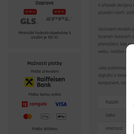
Doprava
V případě designu m
Od 59 Kč
Od 69 Kč
původní návrh, začl
Sestavení modelu je
Minimální hodnota objednávky k
laserem řezaných d
zaslání je 150 Kč
přemýšlení, kde co 
webu, nedává mnoho 
Možnosti platby
Jako pohonnou jedn
Platba převodem
digitální o hmotno
komponent, na pamě
Platba kartou online
Rozpětí
Délka
Hmotnost
Platba dobírkou