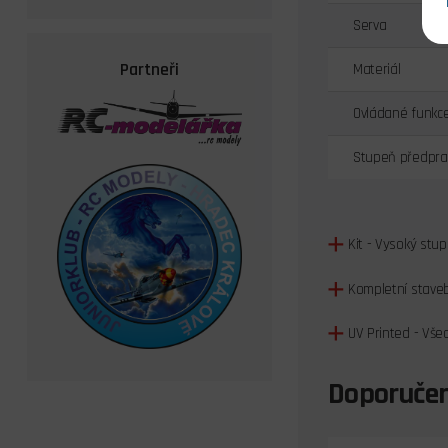
Serva
Partneři
Materiál
Ovládané funkc
Stupeň předpra
Kit - Vysoký st
Kompletní staveb
UV Printed - Vše
Doporučen