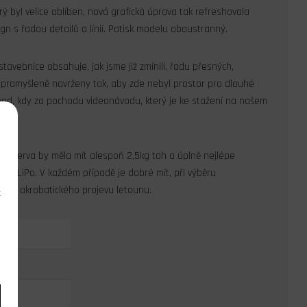
ý byl velice oblíben, nová grafická úprava tak refreshovala
n s řadou detailů a línií.
Potisk modelu oboustranný.
vebnice obsahuje, jak jsme již zmínili, řadu přesných,
u promyšleně navrženy tak, aby zde nebyl prostor pro dlouhé
 návod, kdy za pochodu videonávodu, který je ke stažení na našem
V. Serva by měla mít alespoň 2,5kg tah a úplně nejlépe
3S LiPo. V každém případě je dobré mít, při výběru
vším akrobatického projevu letounu.
k