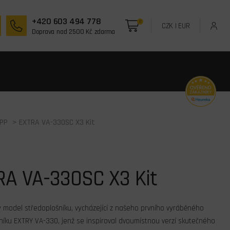
+420 603 494 778
0
CZK
|
EUR
Doprava nad 2500 Kč zdarma
PP
> EXTRA VA-330SC X3 Kit
RA VA-330SC X3 Kit
ý model středoplošníku, vycházející z našeho prvního vyráběného
níku EXTRY VA-330, jenž se inspiroval dvoumístnou verzí skutečného